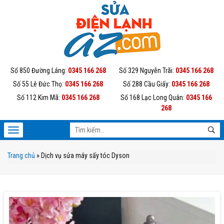
Số 850 Đường Láng:
0345 166 268
Số 329 Nguyễn Trãi:
0345 166 268
Số 55 Lê Đức Thọ:
0345 166 268
Số 288 Cầu Giấy:
0345 166 268
Số 112 Kim Mã:
0345 166 268
Số 168 Lạc Long Quân:
0345 166
268
Trang chủ
»
Dịch vụ sửa máy sấy tóc Dyson