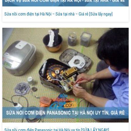
Sửa nồi cơm điện tại Hà Nội – Sửa tại nhà – Giá rẻ [Sửa lấy ngay]
Sửa nồi cơm điện Panasonic tại Hà Nội uy tín [SỬA LẤY NGAY]