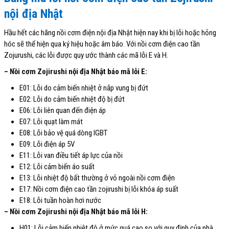
nội địa Nhật
Hầu hết các hãng nồi cơm điện nội địa Nhật hiện nay khi bị lỗi hoặc hỏng
hóc sẽ thể hiện qua ký hiệu hoặc âm báo. Với nồi cơm điện cao tần
Zojurushi, các lỗi được quy ước thành các mã lỗi E và H.
– Nồi cơm Zojirushi nội địa Nhật báo mã lỗi E:
E01: Lỗi do cảm biến nhiệt ở nắp vung bị đứt
E02: Lỗi do cảm biến nhiệt độ bị đứt
E06: Lỗi liên quan đến điện áp
E07: Lỗi quạt làm mát
E08: Lỗi bảo vệ quá dòng IGBT
E09: Lỗi điện áp 5V
E11: Lỗi van điều tiết áp lực của nồi
E12: Lỗi cảm biến áo suất
E13: Lỗi nhiệt độ bất thường ở vỏ ngoài nồi cơm điện
E17: Nồi cơm điện cao tần zojirushi bị lỗi khóa áp suất
E18: Lỗi tuần hoàn hơi nước
– Nồi cơm Zojirushi nội địa Nhật báo mã lỗi H:
H01: Lỗi cảm biến nhiệt độ ở mức quá cao so với quy định của nhà