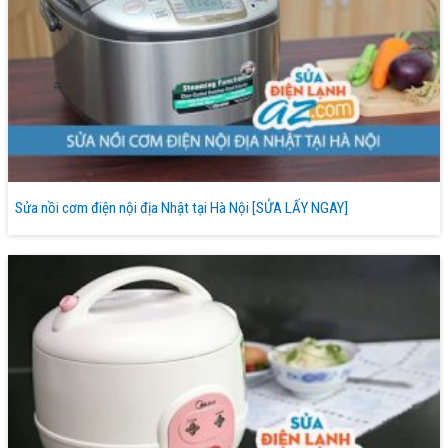
Sửa nồi cơm điện nội địa Nhật tại Hà Nội [SỬA LẤY NGAY]