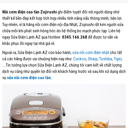
Nồi cơm điện cao tần Zojirushi
ghi điểm tuyệt đối với người dùng nhờ
thiết kế bền đẹp kết hợp tích hợp nhiều tính năng nấu thông minh, tiện lợi.
Tuy nhiên, vì là hãng nồi cơm điện nội địa Nhật, Zojirushi rất kén người sửa
chữa mỗi khi phát sinh hỏng hóc do hệ thống bo mạch phức tạp. Liên hệ
ngay Sửa Điện Lạnh AZ qua Hotline:
0345.166.268
để được tư vấn và
khắc phục lỗi ngay tại nhà giá rẻ.
Ngoài ra, Sửa Điện Lạnh AZ còn bảo hành,
sửa nồi cơm điện nhật
cho tất
cả các hãng được ưa chuộng hiện nay như:
Cuckoo
,
Sharp
,
Toshiba
,
Tiger
,
….Tin tưởng lựa chọn Sửa Điện Lạnh AZ, chúng tôi cam kết về chất lượng
dịch vụ cũng như quyền lợi đối với khách hàng trước và sau khi sử dụng dịch
vụ
sửa nồi cơm điện cao tần
.