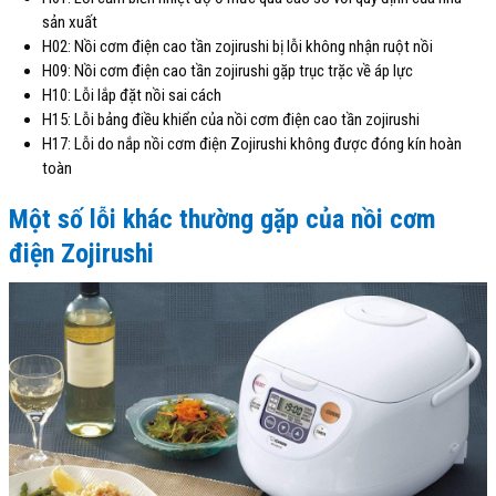
sản xuất
H02: Nồi cơm điện cao tần zojirushi bị lỗi không nhận ruột nồi
H09: Nồi cơm điện cao tần zojirushi gặp trục trặc về áp lực
H10: Lỗi lắp đặt nồi sai cách
H15: Lỗi bảng điều khiển của nồi cơm điện cao tần zojirushi
H17: Lỗi do nắp nồi cơm điện Zojirushi không được đóng kín hoàn
toàn
Một số lỗi khác thường gặp của nồi cơm
điện Zojirushi