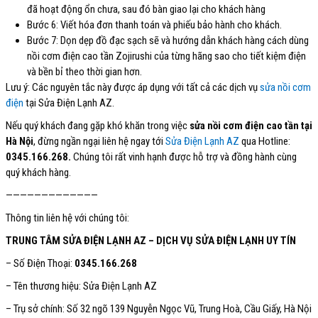
đã hoạt động ổn chưa, sau đó bàn giao lại cho khách hàng
Bước 6: Viết hóa đơn thanh toán và phiếu bảo hành cho khách.
Bước 7: Dọn dẹp đồ đạc sạch sẽ và hướng dẫn khách hàng cách dùng
nồi cơm điện cao tần Zojirushi của từng hãng sao cho tiết kiệm điện
và bền bỉ theo thời gian hơn.
Lưu ý: Các nguyên tắc này được áp dụng với tất cả các dịch vụ
sửa nồi cơm
điện
tại Sửa Điện Lạnh AZ.
Nếu quý khách đang gặp khó khăn trong việc
sửa nồi cơm điện cao tần tại
Hà Nội
, đừng ngần ngại liên hệ ngay tới
Sửa Điện Lạnh AZ
qua Hotline:
0345.166.268
.
Chúng tôi rất vinh hạnh được hỗ trợ và đồng hành cùng
quý khách hàng.
—————————————
Thông tin liên hệ với chúng tôi:
TRUNG TÂM SỬA ĐIỆN LẠNH AZ – DỊCH VỤ SỬA ĐIỆN LẠNH UY TÍN
– Số Điện Thoại:
0345.166.268
– Tên thương hiệu: Sửa Điện Lạnh AZ
– Trụ sở chính: Số 32 ngõ 139 Nguyễn Ngọc Vũ, Trung Hoà, Cầu Giấy, Hà Nội