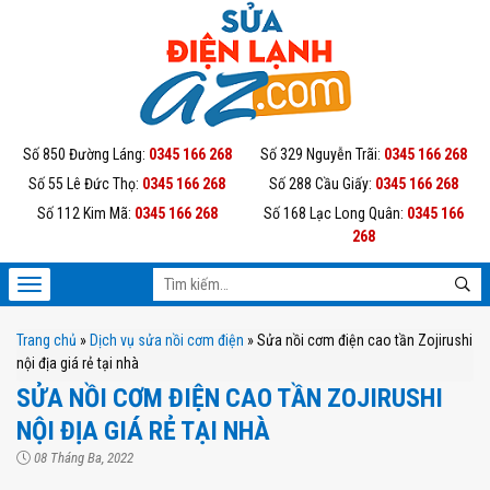
Số 850 Đường Láng:
0345 166 268
Số 329 Nguyễn Trãi:
0345 166 268
Số 55 Lê Đức Thọ:
0345 166 268
Số 288 Cầu Giấy:
0345 166 268
Số 112 Kim Mã:
0345 166 268
Số 168 Lạc Long Quân:
0345 166
268
Trang chủ
»
Dịch vụ sửa nồi cơm điện
»
Sửa nồi cơm điện cao tần Zojirushi
nội địa giá rẻ tại nhà
SỬA NỒI CƠM ĐIỆN CAO TẦN ZOJIRUSHI
NỘI ĐỊA GIÁ RẺ TẠI NHÀ
08 Tháng Ba, 2022