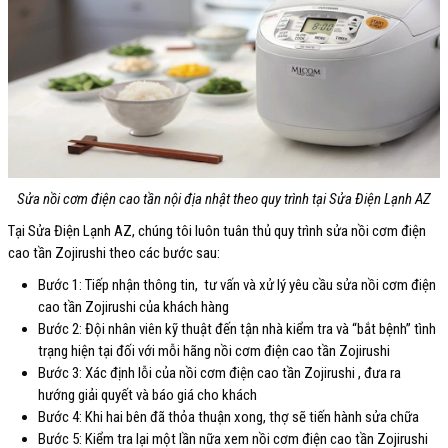
Sửa nồi cơm điện cao tần nội địa nhật theo quy trình tại Sửa Điện Lạnh AZ
Tại Sửa Điện Lạnh AZ, chúng tôi luôn tuân thủ quy trình sửa nồi cơm điện
cao tần Zojirushi theo các bước sau:
Bước 1: Tiếp nhận thông tin, tư vấn và xử lý yêu cầu sửa nồi cơm điện
cao tần Zojirushi của khách hàng
Bước 2: Đội nhân viên kỹ thuật đến tận nhà kiểm tra và “bắt bệnh” tình
trạng hiện tại đối với mỗi hãng nồi cơm điện cao tần Zojirushi
Bước 3: Xác định lỗi của nồi cơm điện cao tần Zojirushi , đưa ra
hướng giải quyết và báo giá cho khách
Bước 4: Khi hai bên đã thỏa thuận xong, thợ sẽ tiến hành sửa chữa
Bước 5: Kiểm tra lại một lần nữa xem nồi cơm điện cao tần Zojirushi