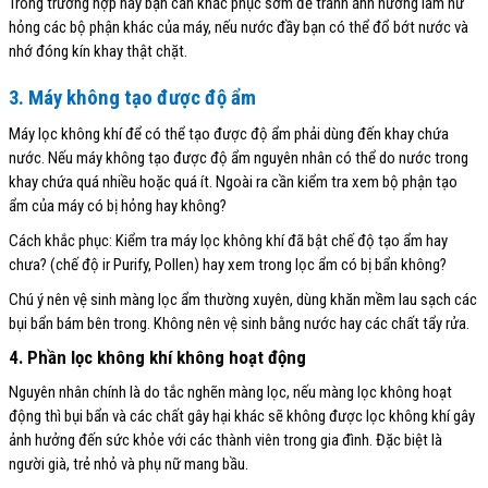
Trong trường hợp này bạn cần khắc phục sớm để tránh ảnh hưởng làm hư
hỏng các bộ phận khác của máy, nếu nước đầy bạn có thể đổ bớt nước và
nhớ đóng kín khay thật chặt.
3. Máy không tạo được độ ẩm
Máy lọc không khí để có thể tạo được độ ẩm phải dùng đến khay chứa
nước. Nếu máy không tạo được độ ẩm nguyên nhân có thể do nước trong
khay chứa quá nhiều hoặc quá ít. Ngoài ra cần kiểm tra xem bộ phận tạo
ẩm của máy có bị hỏng hay không?
Cách khắc phục: Kiểm tra máy lọc không khí đã bật chế độ tạo ẩm hay
chưa? (chế độ ir Purify, Pollen) hay xem trong lọc ẩm có bị bẩn không?
Chú ý nên vệ sinh màng lọc ẩm thường xuyên, dùng khăn mềm lau sạch các
bụi bẩn bám bên trong. Không nên vệ sinh bằng nước hay các chất tẩy rửa.
4. Phần lọc không khí không hoạt động
Nguyên nhân chính là do tắc nghẽn màng lọc, nếu màng lọc không hoạt
động thì bụi bẩn và các chất gây hại khác sẽ không được lọc không khí gây
ảnh hưởng đến sức khỏe với các thành viên trong gia đình. Đặc biệt là
người già, trẻ nhỏ và phụ nữ mang bầu.