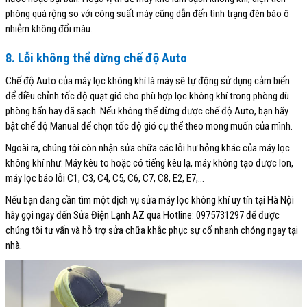
phòng quá rộng so với công suất máy cũng dẫn đến tình trạng đèn báo ô
nhiễm không đổi màu.
8. Lỗi không thể dừng chế độ Auto
Chế độ Auto của máy lọc không khí là máy sẽ tự động sử dụng cảm biến
để điều chỉnh tốc độ quạt gió cho phù hợp lọc không khí trong phòng dù
phòng bẩn hay đã sạch. Nếu không thể dừng được chế độ Auto, bạn hãy
bật chế độ Manual để chọn tốc độ gió cụ thể theo mong muốn của mình.
Ngoài ra, chúng tôi còn nhận sửa chữa các lỗi hư hỏng khác của máy lọc
không khí như: Máy kêu to hoặc có tiếng kêu lạ, máy không tạo được Ion,
máy lọc báo lỗi C1, C3, C4, C5, C6, C7, C8, E2, E7,…
Nếu bạn đang cần tìm một dịch vụ sửa máy lọc không khí uy tín tại Hà Nội
hãy gọi ngay đến Sửa Điện Lạnh AZ qua Hotline: 0975731297 để được
chúng tôi tư vấn và hỗ trợ sửa chữa khắc phục sự cố nhanh chóng ngay tại
nhà.