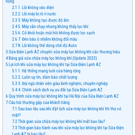
hỏng
2.1
1. Lỗi không vào điện
2.2
2. Lỗi máy bị rò rỉ nước
2.3
3. Máy không tạo được độ ẩm
2.4
5. Máy vẫn chạy nhưng không thấy lọc khí
2.5
6. Có khói hoặc mùi hôi không được lọc sạch
2.6
7. Đèn báo ô nhiễm không đổi màu
2.7
8. Lỗi không thể dừng chế độ Auto
3
Sửa Điện Lạnh AZ chuyên sửa máy lọc không khí các thương hiệu
4
Bảng giá sửa chữa máy lọc không khí (Update 2023)
5
Lợi ích khi sửa máy lọc không khí tại Sửa Điện Lạnh AZ
5.1
1. Hệ thống mạng lưới cửa hàng rộng
5.2
2. Luôn uy tín, đảm bảo chất lượng
5.3
3. Đội ngũ nhân viên giàu kinh nghiệm, chuyên nghiệp
5.4
4. Chính sách dịch vụ ưu đãi tại Sửa Điện Lạnh AZ
6
Quy trình sửa máy lọc không khí tại Hà Nội của Sửa Điện Lạnh AZ
7
Câu hỏi thường gặp của khách hàng
7.1
Sau bao lâu sau khi đặt lịch sửa máy lọc không khí thì thợ có
mặt?
7.2
Thời gian sửa chữa máy lọc không khí mất bao lâu?
7.3
Thời gian bảo hành sau khi sửa máy lọc không khí tại Sửa Điện
Lạnh AZ là bao lâu?