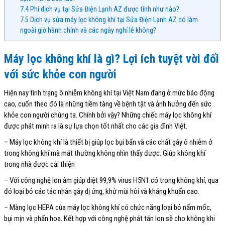
7.4
Phí dịch vụ tại Sửa Điện Lạnh AZ được tính như nào?
7.5
Dịch vụ sửa máy lọc không khí tại Sửa Điện Lạnh AZ có làm
ngoài giờ hành chính và các ngày nghỉ lễ không?
Máy lọc không khí là gì? Lợi ích tuyệt vời đối
với sức khỏe con người
Hiện nay tình trạng ô nhiễm không khí tại Việt Nam đang ở mức báo động
cao, cuốn theo đó là những tiềm tàng về bệnh tật và ảnh hưởng đến sức
khỏe con người chúng ta. Chính bởi vậy? Những chiếc máy lọc không khí
được phát minh ra là sự lựa chọn tốt nhất cho các gia đình Việt.
– Máy lọc không khí là thiết bị giúp lọc bụi bẩn và các chất gây ô nhiễm ở
trong không khí mà mắt thường không nhìn thấy được. Giúp không khí
trong nhà được cải thiện
– Với công nghệ Ion âm giúp diệt 99,9% virus H5N1 có trong không khí, qua
đó loại bỏ các tác nhân gây dị ứng, khử mùi hôi và kháng khuẩn cao.
– Màng lọc HEPA của máy lọc không khí có chức năng loại bỏ nấm mốc,
bụi mịn và phấn hoa. Kết hợp với công nghệ phát tán Ion sẽ cho không khi