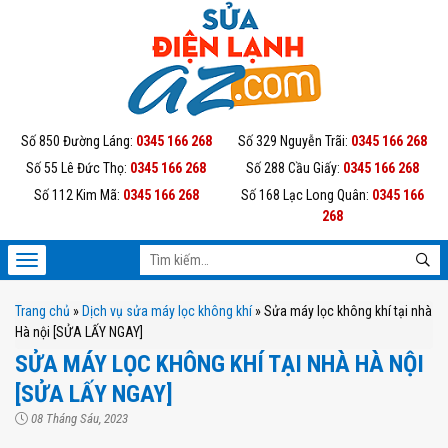
Số 850 Đường Láng:
0345 166 268
Số 329 Nguyễn Trãi:
0345 166 268
Số 55 Lê Đức Thọ:
0345 166 268
Số 288 Cầu Giấy:
0345 166 268
Số 112 Kim Mã:
0345 166 268
Số 168 Lạc Long Quân:
0345 166
268
Trang chủ
»
Dịch vụ sửa máy lọc không khí
»
Sửa máy lọc không khí tại nhà
Hà nội [SỬA LẤY NGAY]
SỬA MÁY LỌC KHÔNG KHÍ TẠI NHÀ HÀ NỘI
[SỬA LẤY NGAY]
08 Tháng Sáu, 2023