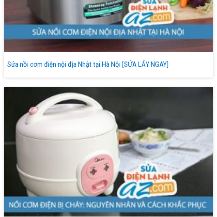
Sửa nồi cơm điện nội địa Nhật tại Hà Nội [SỬA LẤY NGAY]