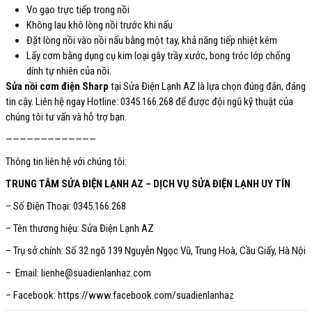
Vo gạo trực tiếp trong nồi
Không lau khô lòng nồi trước khi nấu
Đặt lòng nồi vào nồi nấu bằng một tay, khả năng tiếp nhiệt kém
Lấy cơm bằng dụng cụ kim loại gây trầy xước, bong tróc lớp chống
dính tự nhiên của nồi.
Sửa nồi cơm điện Sharp
tại Sửa Điện Lạnh AZ là lựa chọn đúng đắn, đáng
tin cậy. Liên hệ ngay Hotline: 0345.166.268
để được đội ngũ kỹ thuật của
chúng tôi tư vấn và hỗ trợ bạn.
—————————————
Thông tin liên hệ với chúng tôi:
TRUNG TÂM SỬA ĐIỆN LẠNH AZ – DỊCH VỤ SỬA ĐIỆN LẠNH UY TÍN
– Số Điện Thoại: 0345.166.268
– Tên thương hiệu: Sửa Điện Lạnh AZ
– Trụ sở chính: Số 32 ngõ 139 Nguyễn Ngọc Vũ, Trung Hoà, Cầu Giấy, Hà Nội
– Email: lienhe@suadienlanhaz.com
– Facebook: https://www.facebook.com/suadienlanhaz