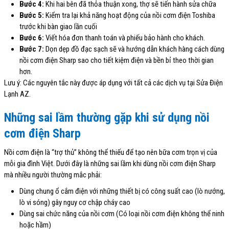
Bước 4:
Khi hai bên đã thỏa thuận xong, thợ sẽ tiến hành sửa chữa
Bước 5:
Kiểm tra lại khả năng hoạt động của nồi cơm điện Toshiba
trước khi bàn giao lần cuối
Bước 6:
Viết hóa đơn thanh toán và phiếu bảo hành cho khách.
Bước 7:
Dọn dẹp đồ đạc sạch sẽ và hướng dẫn khách hàng cách dùng
nồi cơm điện Sharp sao cho tiết kiệm điện và bền bỉ theo thời gian
hơn.
Lưu ý: Các nguyên tắc này được áp dụng với tất cả các dịch vụ tại Sửa Điện
Lạnh AZ.
Những sai lầm thường gặp khi sử dụng nồi
cơm điện Sharp
Nồi cơm điện là “trợ thủ” không thể thiếu để tạo nên bữa cơm trọn vị của
mỗi gia đình Việt. Dưới đây là những sai lầm khi dùng nồi cơm điện Sharp
mà nhiều người thường mắc phải:
Dùng chung ổ cắm điện với những thiết bị có công suất cao (lò nướng,
lò vi sóng) gây nguy cơ chập cháy cao
Dùng sai chức năng của nồi cơm (Có loại nồi cơm điện không thể ninh
hoặc hầm)