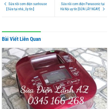
Sửa nồi cơm điện sunhouse
Sửa nồi cơm điện Panasonic tại
【Sửa tại nhà_Uy tín】
Hà Nội uy tín [SỬA LẤY NGAY]
Bài Viết Liên Quan