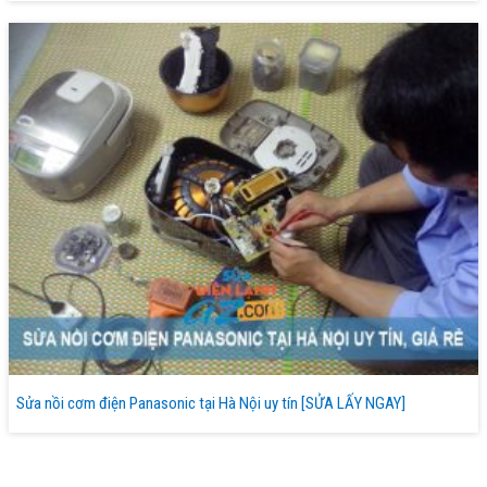
Sửa nồi cơm điện Panasonic tại Hà Nội uy tín [SỬA LẤY NGAY]