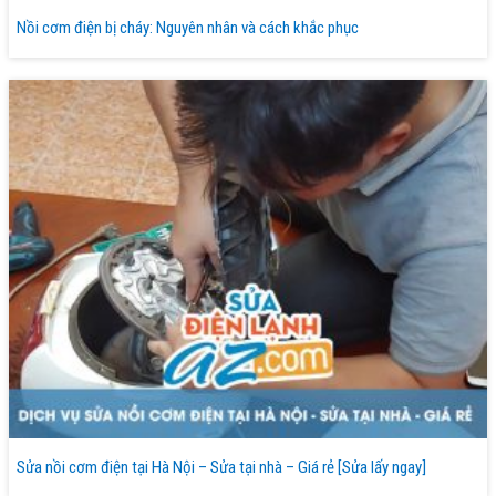
Nồi cơm điện bị cháy: Nguyên nhân và cách khắc phục
Sửa nồi cơm điện tại Hà Nội – Sửa tại nhà – Giá rẻ [Sửa lấy ngay]