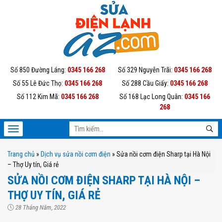
Số 850 Đường Láng:
0345 166 268
Số 329 Nguyễn Trãi:
0345 166 268
Số 55 Lê Đức Thọ:
0345 166 268
Số 288 Cầu Giấy:
0345 166 268
Số 112 Kim Mã:
0345 166 268
Số 168 Lạc Long Quân:
0345 166
268
Trang chủ
»
Dịch vụ sửa nồi cơm điện
»
Sửa nồi cơm điện Sharp tại Hà Nội
– Thợ Uy tín, Giá rẻ
SỬA NỒI CƠM ĐIỆN SHARP TẠI HÀ NỘI –
THỢ UY TÍN, GIÁ RẺ
28 Tháng Năm, 2022