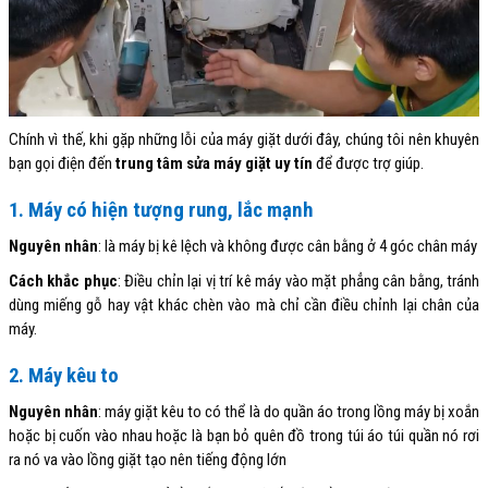
Chính vì thế, khi gặp những lỗi của máy giặt dưới đây, chúng tôi nên khuyên
bạn gọi điện đến
trung tâm sửa máy giặt uy tín
để được trợ giúp.
1. Máy có hiện tượng rung, lắc mạnh
Nguyên nhân
: là máy bị kê lệch và không được cân bằng ở 4 góc chân máy
Cách khắc phục
: Điều chỉn lại vị trí kê máy vào mặt phẳng cân bằng, tránh
dùng miếng gỗ hay vật khác chèn vào mà chỉ cần điều chỉnh lại chân của
máy.
2. Máy kêu to
Nguyên nhân
: máy giặt kêu to có thể là do quần áo trong lồng máy bị xoắn
hoặc bị cuốn vào nhau hoặc là bạn bỏ quên đồ trong túi áo túi quần nó rơi
ra nó va vào lồng giặt tạo nên tiếng động lớn