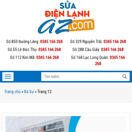
Số 850 Đường Láng:
0345 166 268
Số 329 Nguyễn Trãi:
0345 166 268
Số 55 Lê Đức Thọ:
0345 166 268
Số 288 Cầu Giấy:
0345 166 268
Số 112 Kim Mã:
0345 166 268
Số 168 Lạc Long Quân:
0345 166
268
Trang chủ
»
Bá Sự
»
Trang 12