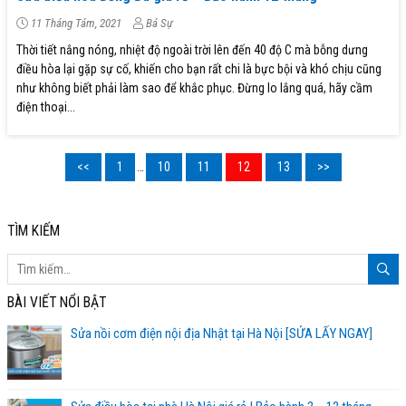
11 Tháng Tám, 2021
Bá Sự
Thời tiết nắng nóng, nhiệt độ ngoài trời lên đến 40 độ C mà bỗng dưng
điều hòa lại gặp sự cố, khiến cho bạn rất chi là bực bội và khó chịu cũng
như không biết phải làm sao để khắc phục. Đừng lo lắng quá, hãy cầm
điện thoại...
<<
1
…
10
11
12
13
>>
TÌM KIẾM
BÀI VIẾT NỔI BẬT
Sửa nồi cơm điện nội địa Nhật tại Hà Nội [SỬA LẤY NGAY]