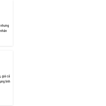
h nhưng
 nhân
, giá cả
ụng linh