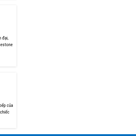
 đại,
luestone
 bếp của
 chiếc