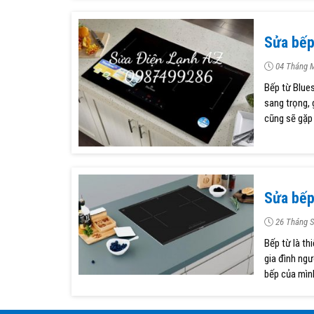
Sửa bếp
04 Tháng M
Bếp từ Blues
sang trọng, 
cũng sẽ gặp 
Sửa bếp
26 Tháng S
Bếp từ là th
gia đình ngư
bếp của mình