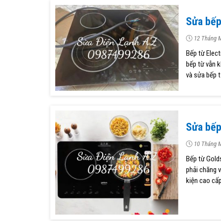
Sửa bếp
12 Tháng M
Bếp từ Elec
bếp từ vẫn k
và sửa bếp t
Sửa bế
10 Tháng M
Bếp từ Golds
phải chăng v
kiện cao cấp