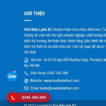
GIỚI THIỆU
Sửa Điện Lạnh AZ
chuyên nhận sửa chữa, Điều hòa, Tủ
Chúng tôi cam kết thợ giỏi chuyên nghiệp, chất lượng dịc
nhất thị trường, linh kiện thay chính hãng, bảo hành dài 
kểm tra thiết bị tại nhà miễn phí. Liên hệ ngay để được 
tốt nhất.
Địa chỉ : Ki-ốt 03 ngõ 850 Đường Láng, Phường L
Đa, Hà Nội
Điện thoại: 0345 166 268
Website:
www.suadienlanhaz.com
Email: lienhe@suadienlanhaz.com
0345.166.268
© 2023 Copyright by Sửa điện lạnh AZ