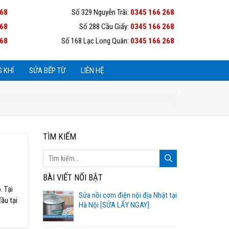
268
Số 329 Nguyễn Trãi:
0345 166 268
268
Số 288 Cầu Giấy:
0345 166 268
268
Số 168 Lạc Long Quân:
0345 166 268
 KHÍ
SỬA BẾP TỪ
LIÊN HỆ
TÌM KIẾM
BÀI VIẾT NỔI BẬT
. Tại
Sửa nồi cơm điện nội địa Nhật tại
ầu tại
Hà Nội [SỬA LẤY NGAY]