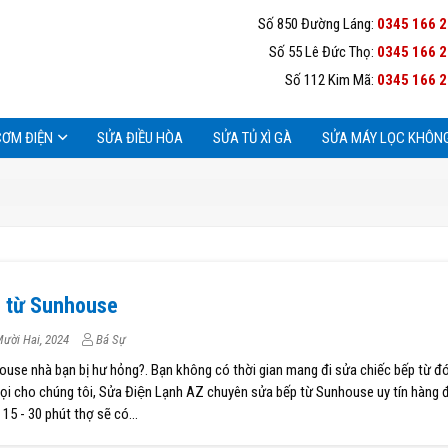
Số 850 Đường Láng:
0345 166 
Số 55 Lê Đức Thọ:
0345 166 
Số 112 Kim Mã:
0345 166 
CƠM ĐIỆN
SỬA ĐIỀU HÒA
SỬA TỦ XÌ GÀ
SỬA MÁY LỌC KHÔNG
p từ Sunhouse
ười Hai, 2024
Bá Sự
use nhà bạn bị hư hỏng?. Bạn không có thời gian mang đi sửa chiếc bếp từ đó
i cho chúng tôi, Sửa Điện Lạnh AZ chuyên sửa bếp từ Sunhouse uy tín hàng đ
 15 - 30 phút thợ sẽ có...