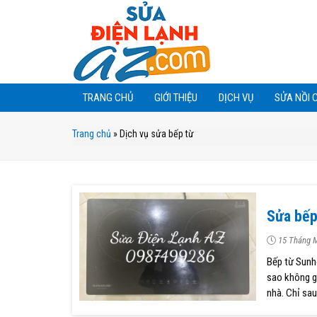
TRANG CHỦ
GIỚI THIỆU
DỊCH VỤ
SỬA NỒI 
Trang chủ
»
Dịch vụ sửa bếp từ
Sửa bế
15 Tháng M
Bếp từ Sunho
sao không gọ
nhà. Chỉ sau