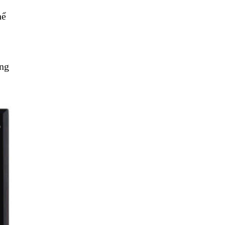
hể
ởng