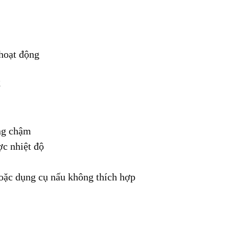
 hoạt động
ổ
ng chậm
ợc nhiệt độ
oặc dụng cụ nấu không thích hợp