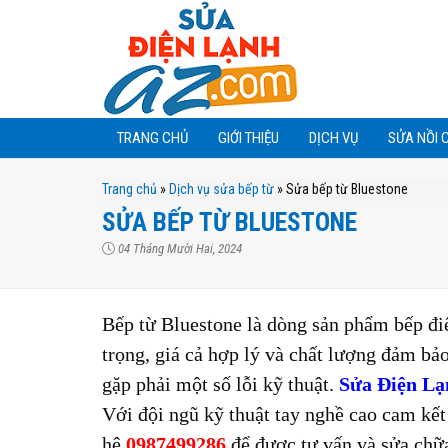
TRANG CHỦ
GIỚI THIỆU
DỊCH VỤ
SỬA NỒI 
Trang chủ
»
Dịch vụ sửa bếp từ
»
Sửa bếp từ Bluestone
SỬA BẾP TỪ BLUESTONE
04 Tháng Mười Hai, 2024
Bếp từ Bluestone là dòng sản phẩm bếp điệ
trọng, giá cả hợp lý và chất lượng đảm bảo
gặp phải một số lỗi kỹ thuật.
Sửa Điện L
Với đội ngũ kỹ thuật tay nghề cao cam kết
hệ
0987499286
để được tư vấn và sửa chữ