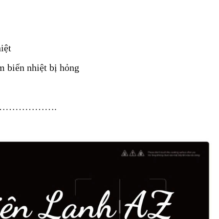
iệt
m biến nhiệt bị hỏng
…………………….