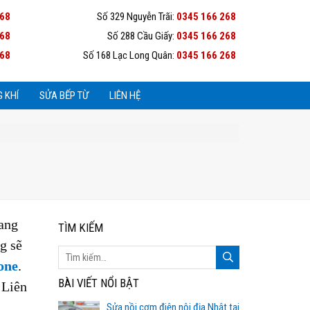
268
Số 329 Nguyễn Trãi:
0345 166 268
268
Số 288 Cầu Giấy:
0345 166 268
268
Số 168 Lạc Long Quân:
0345 166 268
 KHÍ
SỬA BẾP TỪ
LIÊN HỆ
sang
TÌM KIẾM
g sẽ
one
.
BÀI VIẾT NỔI BẬT
 Liên
Sửa nồi cơm điện nội địa Nhật tại