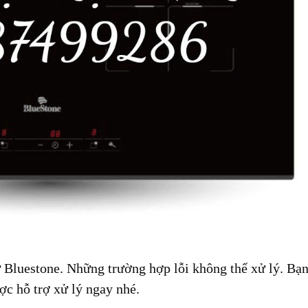
ừ Bluestone. Những trường hợp lỗi không thể xử lý. Bạ
ợc hỗ trợ xử lý ngay nhé.