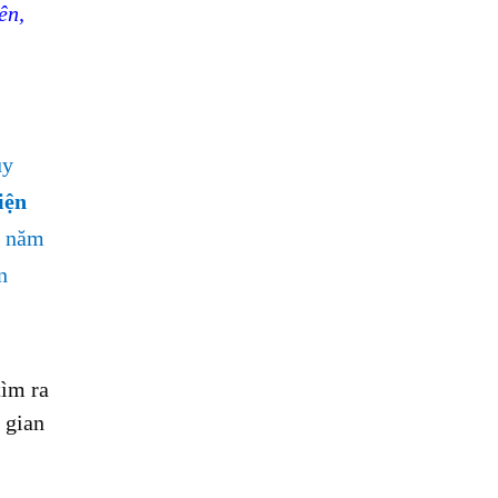
ên,
uy
iện
0 năm
n
tìm ra
 gian