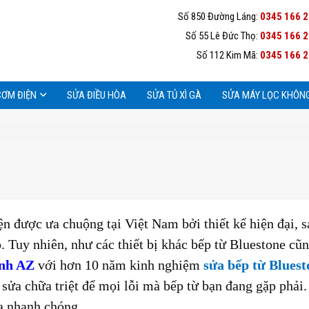
Số 850 Đường Láng:
0345 166 
Số 55 Lê Đức Thọ:
0345 166 
Số 112 Kim Mã:
0345 166 
CƠM ĐIỆN
SỬA ĐIỀU HÒA
SỬA TỦ XÌ GÀ
SỬA MÁY LỌC KHÔNG
n được ưa chuộng tại Việt Nam bởi thiết kế hiện đại, 
. Tuy nhiên, như các thiết bị khác bếp từ Bluestone cũn
ạnh AZ
với hơn 10 năm kinh nghiệm
sửa bếp từ Bluest
 sửa chữa triệt để mọi lỗi mà bếp từ bạn đang gặp phải.
a nhanh chóng