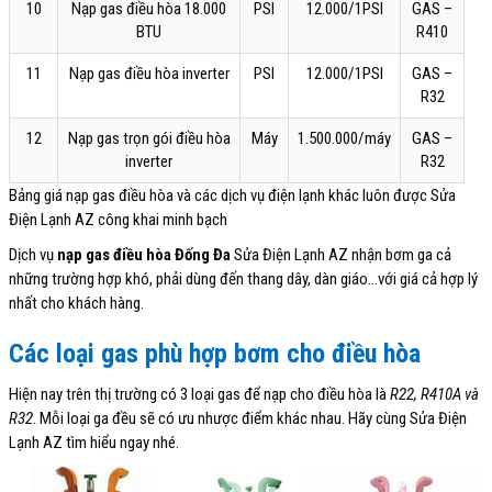
10
Nạp gas điều hòa 18.000
PSI
12.000/1PSI
GAS –
BTU
R410
11
Nạp gas điều hòa inverter
PSI
12.000/1PSI
GAS –
R32
12
Nạp gas trọn gói điều hòa
Máy
1.500.000/máy
GAS –
inverter
R32
Bảng giá nạp gas điều hòa và các dịch vụ điện lạnh khác luôn được Sửa
Điện Lạnh AZ công khai minh bạch
Dịch vụ
nạp gas điều hòa Đống Đa
Sửa Điện Lạnh AZ nhận bơm ga cả
những trường hợp khó, phải dùng đến thang dây, dàn giáo…với giá cả hợp lý
nhất cho khách hàng.
Các loại gas phù hợp bơm cho điều hòa
Hiện nay trên thị trường có 3 loại gas để nạp cho điều hòa là
R22, R410A và
R32
. Mỗi loại ga đều sẽ có ưu nhược điểm khác nhau. Hãy cùng Sửa Điện
Lạnh AZ tìm hiểu ngay nhé.