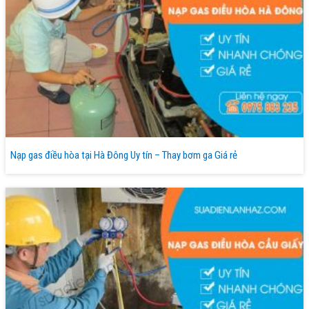
Nạp gas điều hòa tại Hà Đông Uy tín – Thay bơm ga Giá rẻ