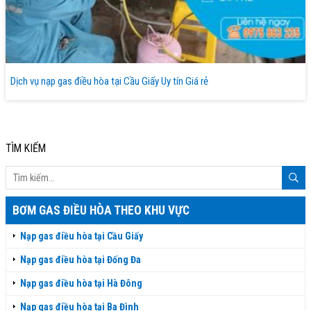
Dịch vụ nạp gas điều hòa tại Cầu Giấy Uy tín Giá rẻ
TÌM KIẾM
BƠM GAS ĐIỀU HÒA THEO KHU VỰC
Nạp gas điều hòa tại Cầu Giấy
Nạp gas điều hòa tại Đống Đa
Nạp gas điều hòa tại Hà Đông
Nạp gas điều hòa tại Ba Đình