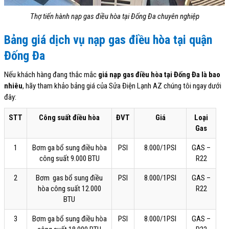
Thợ tiến hành nạp gas điều hòa tại Đống Đa chuyên nghiệp
Bảng giá dịch vụ nạp gas điều hòa tại quận
Đống Đa
Nếu khách hàng đang thắc mắc
giá nạp gas điều hòa tại Đống Đa là bao
nhiêu
, hãy tham khảo bảng giá của Sửa Điện Lạnh AZ chúng tôi ngay dưới
đây:
STT
Công suất điều hòa
ĐVT
Giá
Loại
Gas
1
Bơm ga bổ sung điều hòa
PSI
8.000/1PSI
GAS –
công suất 9.000 BTU
R22
2
Bơm gas bổ sung điều
PSI
8.000/1PSI
GAS –
hòa công suất 12.000
R22
BTU
3
Bơm ga bổ sung điều hòa
PSI
8.000/1PSI
GAS –