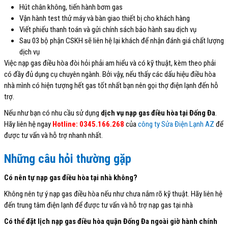
Hút chân không, tiến hành bơm gas
Vận hành test thử máy và bàn giao thiết bị cho khách hàng
Viết phiếu thanh toán và gửi chính sách bảo hành sau dịch vụ
Sau 03 bộ phận CSKH sẽ liên hệ lại khách để nhận đánh giá chất lượng
dịch vụ
Việc nạp gas điều hòa đòi hỏi phải am hiểu và có kỹ thuật, kèm theo phải
có đầy đủ dụng cụ chuyên ngành. Bởi vậy, nếu thấy các dấu hiệu điều hòa
nhà mình có hiện tượng hết gas tốt nhất bạn nên gọi thợ điện lạnh đến hỗ
trợ.
Nếu như bạn có nhu cầu sử dụng
dịch vụ nạp gas điều hòa tại Đống Đa
.
Hãy liên hệ ngay
Hotline: 0345.166.268
của
công ty Sửa Điện Lạnh AZ
để
được tư vấn và hỗ trợ nhanh nhất.
Những câu hỏi thường gặp
Có nên tự nạp gas điều hòa tại nhà không?
Không nên tự ý nạp gas điều hòa nếu như chưa nắm rõ kỹ thuật. Hãy liên hệ
đến trung tâm điện lạnh để được tư vấn và hỗ trợ nạp gas tại nhà
Có thể đặt lịch nạp gas điều hòa quận Đống Đa ngoài giờ hành chính