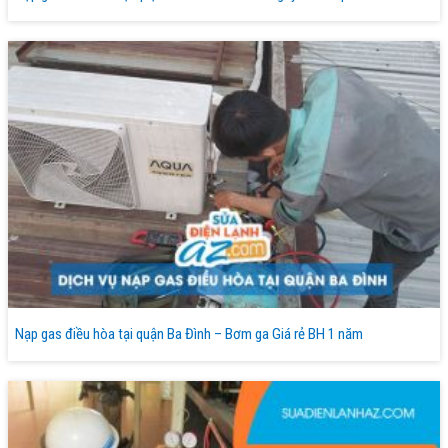
Nạp gas điều hòa tại quận Ba Đình – Bơm ga Giá rẻ BH 1 năm