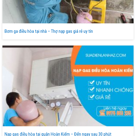
Bơm ga điều hòa tại nhà – Thợ nạp gas giá rẻ uy tín
Nạp gas điều hòa tại quận Hoàn Kiếm – Đến ngay sau 30 phút