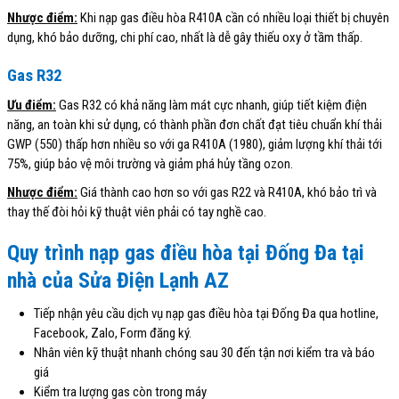
Nhược điểm:
Khi nạp gas điều hòa R410A cần có nhiều loại thiết bị chuyên
dụng, khó bảo dưỡng, chi phí cao, nhất là dễ gây thiếu oxy ở tầm thấp.
Gas R32
Ưu điểm:
Gas R32 có khả năng làm mát cực nhanh, giúp tiết kiệm điện
năng, an toàn khi sử dụng, có thành phần đơn chất đạt tiêu chuẩn khí thải
GWP (550) thấp hơn nhiều so với ga R410A (1980), giảm lượng khí thải tới
75%, giúp bảo vệ môi trường và giảm phá hủy tầng ozon.
Nhược điểm:
Giá thành cao hơn so với gas R22 và R410A, khó bảo trì và
thay thế đòi hỏi kỹ thuật viên phải có tay nghề cao.
Quy trình nạp gas điều hòa tại Đống Đa tại
nhà của Sửa Điện Lạnh AZ
Tiếp nhận yêu cầu dịch vụ nạp gas điều hòa tại Đống Đa qua hotline,
Facebook, Zalo, Form đăng ký.
Nhân viên kỹ thuật nhanh chóng sau 30 đến tận nơi kiểm tra và báo
giá
Kiểm tra lượng gas còn trong máy