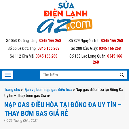
Số 850 Đường Láng:
0345 166 268
Số 329 Nguyễn Trãi:
0345 166 268
Số 55 Lê Đức Thọ:
0345 166 268
Số 288 Cầu Giấy:
0345 166 268
Số 112 Kim Mã:
0345 166 268
Số 168 Lạc Long Quân:
0345 166
268
Trang chủ
»
Dịch vụ bơm nạp gas điều hòa
»
Nạp gas điều hòa tại Đống Đa
Uy tín – Thay bơm gas Giá rẻ
NẠP GAS ĐIỀU HÒA TẠI ĐỐNG ĐA UY TÍN –
THAY BƠM GAS GIÁ RẺ
26 Tháng Chín, 2021