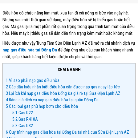
Điều hòa có chức năng làm mát, xua tan đi cái nóng oi bức vào ngày hè.
Nhưng sau một thời gian sử dụng, máy điều hòa sẽ bị thiếu gas hoặc hết
gas. Mà gas lại là một phần rất quan trọng trong quá trình làm mát của điều
hòa. Nếu máy bị thiếu gas sẽ dẫn đến tình trạng kém mát hoặc không mát.
Hiểu được như vậy Trung Tâm Sửa Điện Lạnh AZ đã mở ra chi nhánh dịch vụ
nạp gas điều hòa tại Đống Đa
để đáp ứng nhu cầu của khách hàng nhanh
nhất, giúp khách hàng tiết kiệm được chi phí và thời gian.
XEM NHANH
1
Vì sao phải nạp gas điều hòa
2
Các dấu hiệu nhận biết điều hòa cần được nạp gas ngay lập tức
3
Lợi ích khi nạp gas điều hòa Đống Đa giá rẻ tại Sửa Điện Lạnh AZ
4
Bảng giá dịch vụ nạp gas điều hòa tại quận Đống Đa
5
Các loại gas phù hợp bơm cho điều hòa
5.1
Gas R22
5.2
Gas R410A
5.3
Gas R32
6
Quy trình nạp gas điều hòa tại Đống Đa tại nhà của Sửa Điện Lạnh AZ