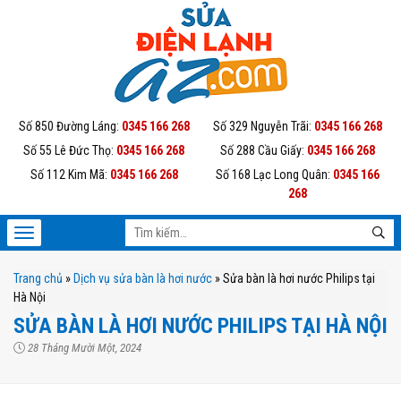
Số 850 Đường Láng:
0345 166 268
Số 329 Nguyễn Trãi:
0345 166 268
Số 55 Lê Đức Thọ:
0345 166 268
Số 288 Cầu Giấy:
0345 166 268
Số 112 Kim Mã:
0345 166 268
Số 168 Lạc Long Quân:
0345 166
268
Trang chủ
»
Dịch vụ sửa bàn là hơi nước
»
Sửa bàn là hơi nước Philips tại
Hà Nội
SỬA BÀN LÀ HƠI NƯỚC PHILIPS TẠI HÀ NỘI
28 Tháng Mười Một, 2024