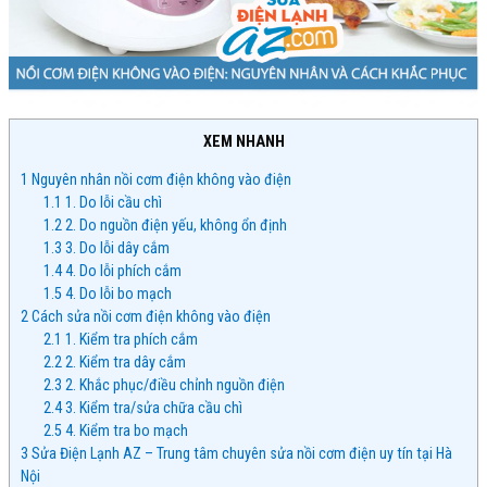
XEM NHANH
1
Nguyên nhân nồi cơm điện không vào điện
1.1
1. Do lỗi cầu chì
1.2
2. Do nguồn điện yếu, không ổn định
1.3
3. Do lỗi dây cắm
1.4
4. Do lỗi phích cắm
1.5
4. Do lỗi bo mạch
2
Cách sửa nồi cơm điện không vào điện
2.1
1. Kiểm tra phích cắm
2.2
2. Kiểm tra dây cắm
2.3
2. Khắc phục/điều chỉnh nguồn điện
2.4
3. Kiểm tra/sửa chữa cầu chì
2.5
4. Kiểm tra bo mạch
3
Sửa Điện Lạnh AZ – Trung tâm chuyên sửa nồi cơm điện uy tín tại Hà
Nội