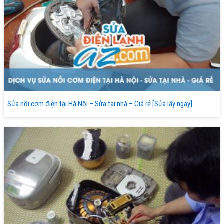
Sửa nồi cơm điện tại Hà Nội – Sửa tại nhà – Giá rẻ [Sửa lấy ngay]