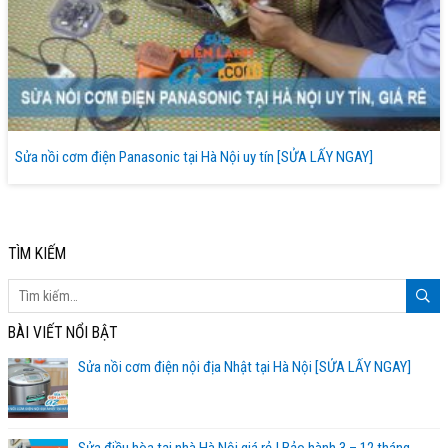
Sửa nồi cơm điện Panasonic tại Hà Nội uy tín [SỬA LẤY NGAY]
TÌM KIẾM
BÀI VIẾT NỔI BẬT
Sửa nồi cơm điện nội địa Nhật tại Hà Nội [SỬA LẤY NGAY]