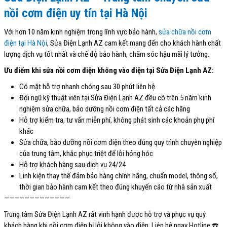
nồi cơm điện uy tín tại Hà Nội
Với hơn 10 năm kinh nghiệm trong lĩnh vực bảo hành,
sửa chữa nồi cơm
điện tại Hà Nội
, Sửa Điện Lạnh AZ cam kết mang đến cho khách hành chất
lượng dịch vụ tốt nhất và chế độ bảo hành, chăm sóc hậu mãi lý tưởng.
Ưu điểm khi sửa nồi cơm điện không vào điện tại Sửa Điện Lạnh AZ:
Có mặt hỗ trợ nhanh chóng sau 30 phút liên hệ
Đội ngũ kỹ thuật viên tại Sửa Điện Lạnh AZ đều có trên 5 năm kinh
nghiệm sửa chữa, bảo dưỡng nồi cơm điện tất cả các hãng
Hỗ trợ kiểm tra, tư vấn miễn phí, không phát sinh các khoản phụ phí
khác
Sửa chữa, bảo dưỡng nồi cơm điện theo đúng quy trình chuyên nghiệp
của trung tâm, khắc phục triệt để lỗi hỏng hóc
Hỗ trợ khách hàng sau dịch vụ 24/24
Linh kiện thay thế đảm bảo hàng chính hãng, chuẩn model, thông số,
thời gian bảo hành cam kết theo đúng khuyến cáo từ nhà sản xuất
—————————————
Trung tâm Sửa Điện Lạnh AZ rất vinh hạnh được hỗ trợ và phục vụ quý
khách hàng khi nồi cơm điện bị lỗi không vào điện. Liên hệ ngay Hotline ☎️