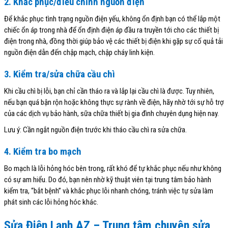
2. Khắc phục/điều chỉnh nguồn điện
Để khắc phục tình trạng nguồn điện yếu, không ổn định bạn có thể lắp một
chiếc ổn áp trong nhà để ổn định điện áp đầu ra truyền tới cho các thiết bị
điện trong nhà, đồng thời giúp bảo vệ các thiết bị điện khi gặp sự cố quả tải
nguồn điện dẫn đến chập mạch, chập cháy linh kiện.
3. Kiểm tra/sửa chữa cầu chì
Khi cầu chì bị lỗi, bạn chỉ cần tháo ra và lắp lại cầu chì là được. Tuy nhiên,
nếu bạn quá bận rộn hoặc không thực sự rành về điện, hãy nhờ tới sự hỗ trợ
của các dịch vụ bảo hành, sữa chữa thiết bị gia đình chuyên dụng hiện nay.
Lưu ý: Cần ngắt nguồn điện trước khi tháo cầu chì ra sửa chữa.
4. Kiểm tra bo mạch
Bo mạch là lỗi hỏng hóc bên trong, rất khó để tự khắc phục nếu như không
có sự am hiểu. Do đó, bạn nên nhờ kỹ thuật viên tại trung tâm bảo hành
kiểm tra, “bắt bệnh” và khắc phục lỗi nhanh chóng, tránh việc tự sửa làm
phát sinh các lỗi hỏng hóc khác.
Sửa Điện Lạnh AZ – Trung tâm chuyên sửa