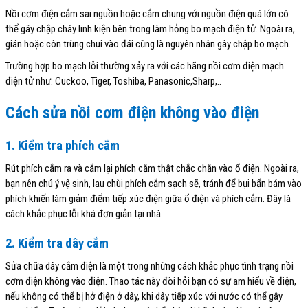
Nồi cơm điện cắm sai nguồn hoặc cắm chung với nguồn điện quá lớn có
thể gây chập cháy linh kiện bên trong làm hỏng bo mạch điện tử. Ngoài ra,
gián hoặc côn trùng chui vào đái cũng là nguyên nhân gây chập bo mạch.
Trường hợp bo mạch lỗi thường xảy ra với các hãng nồi cơm điện mạch
điện tử như: Cuckoo, Tiger, Toshiba, Panasonic,Sharp,..
Cách sửa nồi cơm điện không vào điện
1. Kiểm tra phích cắm
Rút phích cắm ra và cắm lại phích cắm thật chắc chắn vào ổ điện. Ngoài ra,
bạn nên chú ý vệ sinh, lau chùi phích cắm sạch sẽ, tránh để bụi bẩn bám vào
phích khiến làm giảm điểm tiếp xúc điện giữa ổ điện và phích cắm. Đây là
cách khắc phục lỗi khá đơn giản tại nhà.
2. Kiểm tra dây cắm
Sửa chữa dây cắm điện là một trong những cách khắc phục tình trạng nồi
cơm điện không vào điện. Thao tác này đòi hỏi bạn có sự am hiểu về điện,
nếu không có thể bị hở điện ở dây, khi dây tiếp xúc với nước có thể gây