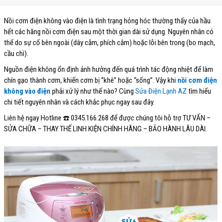
Nồi cơm điện không vào điện là tình trạng hỏng hóc thường thấy của hầu
hết các hãng nồi cơm điện sau một thời gian dài sử dụng. Nguyên nhân có
thể do sự cố bên ngoài (dây cắm, phích cắm) hoặc lỗi bên trong (bo mạch,
cầu chì).
Nguồn điện không ổn định ảnh hưởng đến quá trình tác động nhiệt để làm
chín gạo thành cơm, khiến cơm bị “khê” hoặc “sống”. Vậy khi
nồi cơm điện
không vào điện
phải xử lý như thế nào? Cùng
Sửa Điện Lạnh AZ
tìm hiểu
chi tiết nguyên nhân và cách khắc phục ngay sau đây.
Liên hệ ngay Hotline ☎️ 0345.166.268
để được chúng tôi hỗ trợ TƯ VẤN –
SỬA CHỮA – THAY THẾ LINH KIỆN CHÍNH HÃNG – BẢO HÀNH LÂU DÀI.