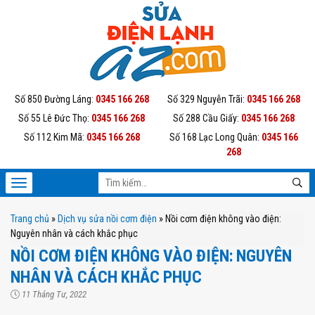
Số 850 Đường Láng:
0345 166 268
Số 329 Nguyễn Trãi:
0345 166 268
Số 55 Lê Đức Thọ:
0345 166 268
Số 288 Cầu Giấy:
0345 166 268
Số 112 Kim Mã:
0345 166 268
Số 168 Lạc Long Quân:
0345 166
268
Trang chủ
»
Dịch vụ sửa nồi cơm điện
»
Nồi cơm điện không vào điện:
Nguyên nhân và cách khắc phục
NỒI CƠM ĐIỆN KHÔNG VÀO ĐIỆN: NGUYÊN
NHÂN VÀ CÁCH KHẮC PHỤC
11 Tháng Tư, 2022