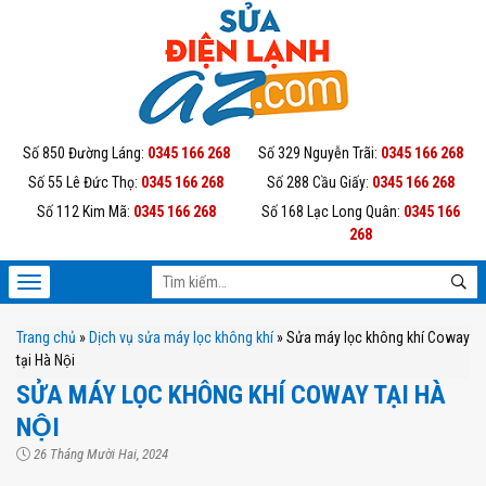
Số 850 Đường Láng:
0345 166 268
Số 329 Nguyễn Trãi:
0345 166 268
Số 55 Lê Đức Thọ:
0345 166 268
Số 288 Cầu Giấy:
0345 166 268
Số 112 Kim Mã:
0345 166 268
Số 168 Lạc Long Quân:
0345 166
268
Trang chủ
»
Dịch vụ sửa máy lọc không khí
»
Sửa máy lọc không khí Coway
tại Hà Nội
SỬA MÁY LỌC KHÔNG KHÍ COWAY TẠI HÀ
NỘI
26 Tháng Mười Hai, 2024