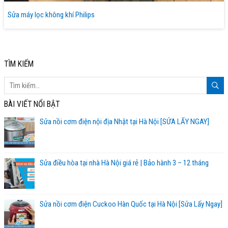
Sửa máy lọc không khí Philips
TÌM KIẾM
BÀI VIẾT NỔI BẬT
Sửa nồi cơm điện nội địa Nhật tại Hà Nội [SỬA LẤY NGAY]
Sửa điều hòa tại nhà Hà Nội giá rẻ | Bảo hành 3 – 12 tháng
Sửa nồi cơm điện Cuckoo Hàn Quốc tại Hà Nội [Sửa Lấy Ngay]