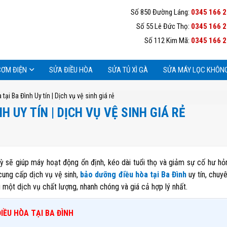
Số 850 Đường Láng:
0345 166 
Số 55 Lê Đức Thọ:
0345 166 
Số 112 Kim Mã:
0345 166 
CƠM ĐIỆN
SỬA ĐIỀU HÒA
SỬA TỦ XÌ GÀ
SỬA MÁY LỌC KHÔNG
ại Ba Đình Uy tín | Dịch vụ vệ sinh giá rẻ
 UY TÍN | DỊCH VỤ VỆ SINH GIÁ RẺ
ỳ sẽ giúp máy hoạt động ổn định, kéo dài tuổi thọ và giảm sự cố hư h
cung cấp dịch vụ vệ sinh,
bảo dưỡng điều hòa tại Ba Đình
uy tín, chuy
một dịch vụ chất lượng, nhanh chóng và giá cả hợp lý nhất.
IỀU HÒA TẠI BA ĐÌNH