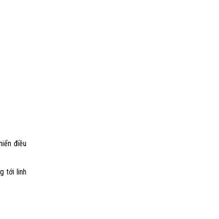
hiển điều
 tới linh