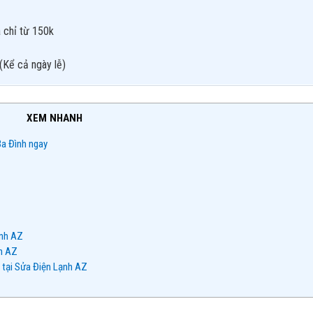
 chỉ từ 150k
(Kể cả ngày lễ)
XEM NHANH
Ba Đình ngay
ạnh AZ
h AZ
ẻ tại Sửa Điện Lạnh AZ