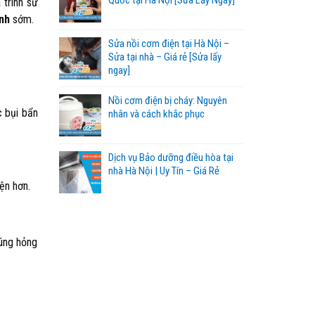
Quốc tại Hà Nội [Sửa Lấy Ngay]
 trình sử
ình
sớm.
Sửa nồi cơm điện tại Hà Nội –
Sửa tại nhà – Giá rẻ [Sửa lấy
ngay]
Nồi cơm điện bị cháy: Nguyên
c bụi bẩn
nhân và cách khắc phục
Dịch vụ Bảo dưỡng điều hòa tại
nhà Hà Nội | Uy Tín – Giá Rẻ
ện hơn.
húng hỏng