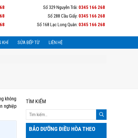
268
Số 329 Nguyễn Trãi:
0345 166 268
268
Số 288 Cầu Giấy:
0345 166 268
268
Số 168 Lạc Long Quân:
0345 166 268
 KHÍ
SỬA BẾP TỪ
LIÊN HỆ
ỏng không
TÌM KIẾM
ên nghiệp
BẢO DƯỠNG ĐIỀU HÒA THEO