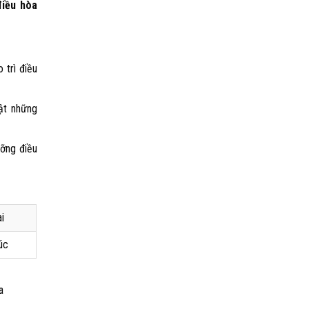
điều hòa
 trì điều
ật những
ưỡng điều
ai
úc
a