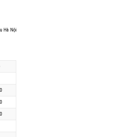
u Hà Nội
)
0
0
0