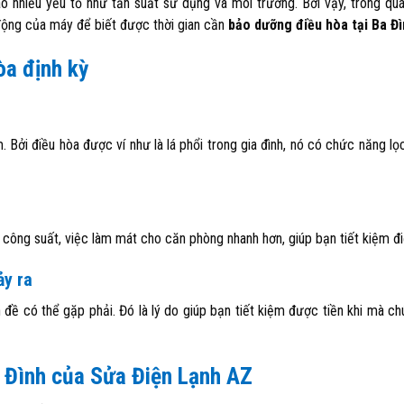
 nhiều yếu tố như tần suất sử dụng và môi trường. Bởi vậy, trong quá
động của máy để biết được thời gian cần
bảo dưỡng điều hòa tại Ba Đ
òa định kỳ
. Bởi điều hòa được ví như là lá phổi trong gia đình, nó có chức năng lọ
 công suất, việc làm mát cho căn phòng nhanh hơn, giúp bạn tiết kiệm đi
ảy ra
n đề có thể gặp phải. Đó là lý do giúp bạn tiết kiệm được tiền khi mà c
a Đình của Sửa Điện Lạnh AZ