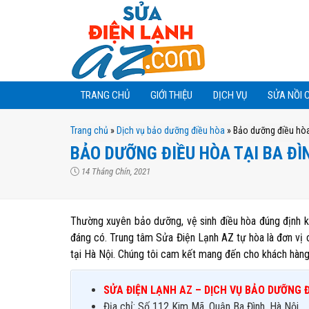
TRANG CHỦ
GIỚI THIỆU
DỊCH VỤ
SỬA NỒI 
Trang chủ
»
Dịch vụ bảo dưỡng điều hòa
»
Bảo dưỡng điều hòa t
BẢO DƯỠNG ĐIỀU HÒA TẠI BA ĐÌNH
14 Tháng Chín, 2021
Thường xuyên bảo dưỡng, vệ sinh điều hòa đúng định k
đáng có. Trung tâm Sửa Điện Lạnh AZ tự hòa là đơn vị 
tại Hà Nội. Chúng tôi cam kết mang đến cho khách hàng 
SỬA ĐIỆN LẠNH AZ – DỊCH VỤ BẢO DƯỠNG Đ
Địa chỉ: Số 112 Kim Mã, Quận Ba Đình, Hà Nội