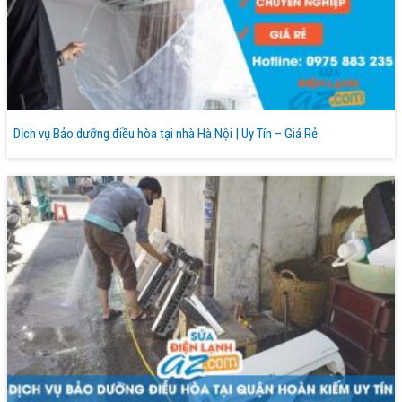
Dịch vụ Bảo dưỡng điều hòa tại nhà Hà Nội | Uy Tín – Giá Rẻ