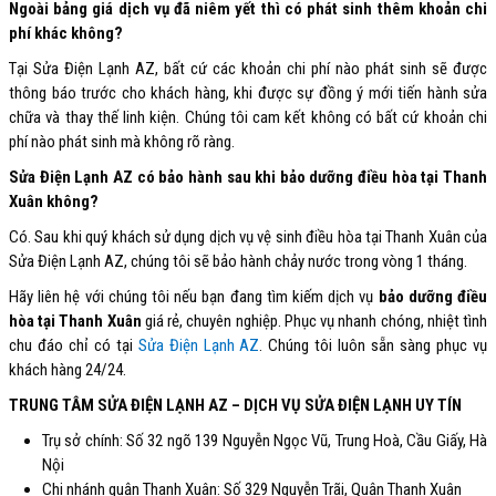
Ngoài bảng giá dịch vụ đã niêm yết thì có phát sinh thêm khoản chi
phí khác không?
Tại Sửa Điện Lạnh AZ, bất cứ các khoản chi phí nào phát sinh sẽ được
thông báo trước cho khách hàng, khi được sự đồng ý mới tiến hành sửa
chữa và thay thế linh kiện. Chúng tôi cam kết không có bất cứ khoản chi
phí nào phát sinh mà không rõ ràng.
Sửa Điện Lạnh AZ có bảo hành sau khi bảo dưỡng điều hòa tại Thanh
Xuân không?
Có. Sau khi quý khách sử dụng dịch vụ vệ sinh điều hòa tại Thanh Xuân của
Sửa Điện Lạnh AZ, chúng tôi sẽ bảo hành chảy nước trong vòng 1 tháng.
Hãy liên hệ với chúng tôi nếu bạn đang tìm kiếm dịch vụ
bảo dưỡng điều
hòa tại Thanh Xuân
giá rẻ, chuyên nghiệp. Phục vụ nhanh chóng, nhiệt tình
chu đáo chỉ có tại
Sửa Điện Lạnh AZ
. Chúng tôi luôn sẵn sàng phục vụ
khách hàng 24/24.
TRUNG TÂM SỬA ĐIỆN LẠNH AZ – DỊCH VỤ SỬA ĐIỆN LẠNH UY TÍN
Trụ sở chính: Số 32 ngõ 139 Nguyễn Ngọc Vũ, Trung Hoà, Cầu Giấy, Hà
Nội
Chi nhánh quận Thanh Xuân: Số 329 Nguyễn Trãi, Quận Thanh Xuân