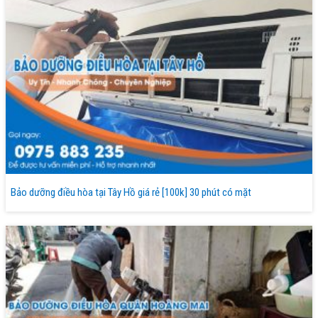
Bảo dưỡng điều hòa tại Tây Hồ giá rẻ [100k] 30 phút có mặt