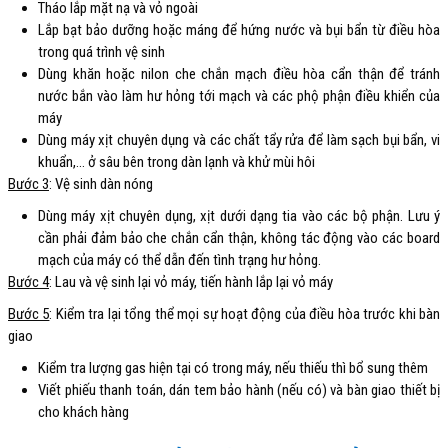
Tháo lắp mặt nạ và vỏ ngoài
Lắp bạt bảo dưỡng hoặc máng để hứng nước và bụi bẩn từ điều hòa
trong quá trình vệ sinh
Dùng khăn hoặc nilon che chắn mạch điều hòa cẩn thận để tránh
nước bắn vào làm hư hỏng tới mạch và các phộ phận điều khiển của
máy
Dùng máy xịt chuyên dụng và các chất tẩy rửa để làm sạch bụi bẩn, vi
khuẩn,… ở sâu bên trong dàn lạnh và khử mùi hôi
Bước 3
: Vệ sinh dàn nóng
Dùng máy xịt chuyên dụng, xịt dưới dạng tia vào các bộ phận. Lưu ý
cần phải đảm bảo che chắn cẩn thận, không tác động vào các board
mạch của máy có thể dẫn đến tình trạng hư hỏng.
Bước 4
: Lau và vệ sinh lại vỏ máy, tiến hành lắp lại vỏ máy
Bước 5
: Kiểm tra lại tổng thể mọi sự hoạt động của điều hòa trước khi bàn
giao
Kiểm tra lượng gas hiện tại có trong máy, nếu thiếu thì bổ sung thêm
Viết phiếu thanh toán, dán tem bảo hành (nếu có) và bàn giao thiết bị
cho khách hàng