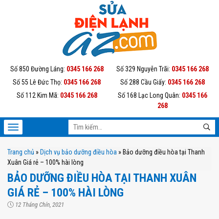
Số 850 Đường Láng:
0345 166 268
Số 329 Nguyễn Trãi:
0345 166 268
Số 55 Lê Đức Thọ:
0345 166 268
Số 288 Cầu Giấy:
0345 166 268
Số 112 Kim Mã:
0345 166 268
Số 168 Lạc Long Quân:
0345 166
268
Trang chủ
»
Dịch vụ bảo dưỡng điều hòa
»
Bảo dưỡng điều hòa tại Thanh
Xuân Giá rẻ – 100% hài lòng
BẢO DƯỠNG ĐIỀU HÒA TẠI THANH XUÂN
GIÁ RẺ – 100% HÀI LÒNG
12 Tháng Chín, 2021