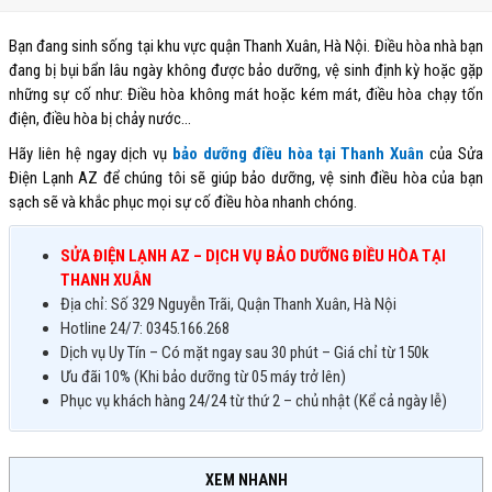
Bạn đang sinh sống tại khu vực quận Thanh Xuân, Hà Nội. Điều hòa nhà bạn
đang bị bụi bẩn lâu ngày không được bảo dưỡng, vệ sinh định kỳ hoặc gặp
những sự cố như: Điều hòa không mát hoặc kém mát, điều hòa chạy tốn
điện, điều hòa bị chảy nước…
Hãy liên hệ ngay dịch vụ
bảo dưỡng điều hòa tại Thanh Xuân
của Sửa
Điện Lạnh AZ để chúng tôi sẽ giúp bảo dưỡng, vệ sinh điều hòa của bạn
sạch sẽ và khắc phục mọi sự cố điều hòa nhanh chóng.
SỬA ĐIỆN LẠNH AZ – DỊCH VỤ BẢO DƯỠNG ĐIỀU HÒA TẠI
THANH XUÂN
Địa chỉ: Số 329 Nguyễn Trãi, Quận Thanh Xuân, Hà Nội
Hotline 24/7: 0345.166.268
Dịch vụ Uy Tín – Có mặt ngay sau 30 phút – Giá chỉ từ 150k
Ưu đãi 10% (Khi bảo dưỡng từ 05 máy trở lên)
Phục vụ khách hàng 24/24 từ thứ 2 – chủ nhật (Kể cả ngày lễ)
XEM NHANH