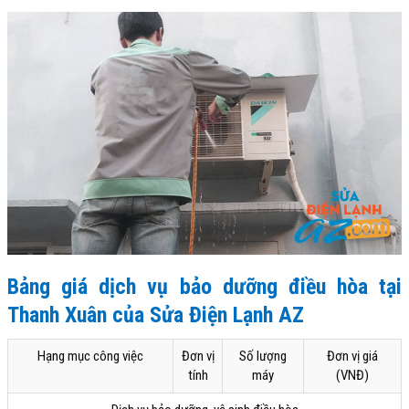
Bảng giá dịch vụ bảo dưỡng điều hòa tại
Thanh Xuân của Sửa Điện Lạnh AZ
Hạng mục công việc
Đơn vị
Số lượng
Đơn vị giá
tính
máy
(VNĐ)