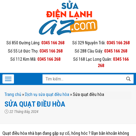
Số 850 Đường Láng:
0345 166 268
Số 329 Nguyễn Trãi:
0345 166 268
Số 55 Lê Đức Thọ:
0345 166 268
Số 288 Cầu Giấy:
0345 166 268
Số 112 Kim Mã:
0345 166 268
Số 168 Lạc Long Quân:
0345 166
268
Trang chủ
»
Dịch vụ sửa quạt điều hòa
»
Sửa quạt điều hòa
SỬA QUẠT ĐIỀU HÒA
22 Tháng Bảy, 2024
Quạt điều hòa nhà bạn đang gặp sự cố, hỏng hóc ? Bạn băn khoăn không