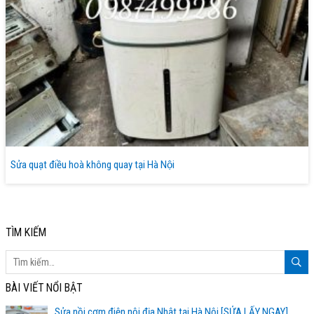
Sửa quạt điều hoà không quay tại Hà Nội
TÌM KIẾM
BÀI VIẾT NỔI BẬT
Sửa nồi cơm điện nội địa Nhật tại Hà Nội [SỬA LẤY NGAY]