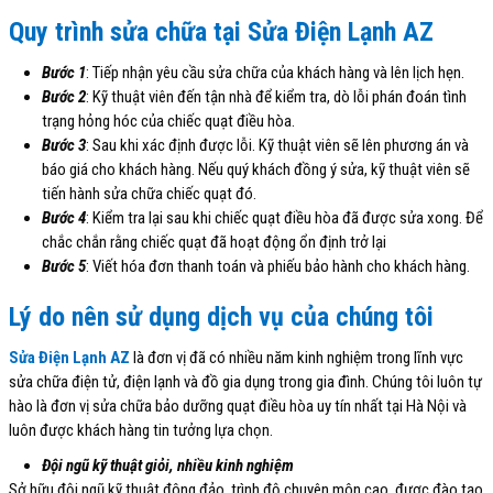
Quy trình sửa chữa tại Sửa Điện Lạnh AZ
Bước 1
: Tiếp nhận yêu cầu sửa chữa của khách hàng và lên lịch hẹn.
Bước 2
: Kỹ thuật viên đến tận nhà để kiểm tra, dò lỗi phán đoán tình
trạng hỏng hóc của chiếc quạt điều hòa.
Bước 3
: Sau khi xác định được lỗi. Kỹ thuật viên sẽ lên phương án và
báo giá cho khách hàng. Nếu quý khách đồng ý sửa, kỹ thuật viên sẽ
tiến hành sửa chữa chiếc quạt đó.
Bước 4
: Kiểm tra lại sau khi chiếc quạt điều hòa đã được sửa xong. Để
chắc chắn rằng chiếc quạt đã hoạt động ổn định trở lại
Bước 5
: Viết hóa đơn thanh toán và phiếu bảo hành cho khách hàng.
Lý do nên sử dụng dịch vụ của chúng tôi
Sửa Điện Lạnh AZ
là đơn vị đã có nhiều năm kinh nghiệm trong lĩnh vực
sửa chữa điện tử, điện lạnh và đồ gia dụng trong gia đình. Chúng tôi luôn tự
hào là đơn vị sửa chữa bảo dưỡng quạt điều hòa uy tín nhất tại Hà Nội và
luôn được khách hàng tin tưởng lựa chọn.
Đội ngũ kỹ thuật giỏi, nhiều kinh nghiệm
Sở hữu đội ngũ kỹ thuật đông đảo, trình độ chuyên môn cao, được đào tạo