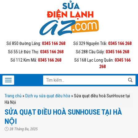
Số 850 Đường Láng:
0345 166 268
Số 329 Nguyễn Trãi:
0345 166 268
Số 55 Lê Đức Thọ:
0345 166 268
Số 288 Cầu Giấy:
0345 166 268
Số 112 Kim Mã:
0345 166 268
Số 168 Lạc Long Quân:
0345 166
268
Trang chủ
»
Dịch vụ sửa quạt điều hòa
»
Sửa quạt điều hoà SunHouse tại
Hà Nội
SỬA QUẠT ĐIỀU HOÀ SUNHOUSE TẠI HÀ
NỘI
28 Tháng Ba, 2025