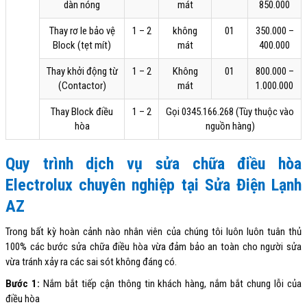
dàn nóng
mát
850.000
Thay rơ le bảo vệ
1 – 2
không
01
350.000 –
Block (tẹt mít)
mát
400.000
Thay khởi động từ
1 – 2
Không
01
800.000 –
(Contactor)
mát
1.000.000
Thay Block điều
1 – 2
Gọi 0345.166.268 (Tùy thuộc vào
hòa
nguồn hàng)
Quy trình dịch vụ sửa chữa điều hòa
Electrolux chuyên nghiệp tại Sửa Điện Lạnh
AZ
Trong bất kỳ hoàn cảnh nào nhân viên của chúng tôi luôn luôn tuân thủ
100% các bước sửa chữa điều hòa vừa đảm bảo an toàn cho người sửa
vừa tránh xảy ra các sai sót không đáng có.
Bước 1:
Nắm bắt tiếp cận thông tin khách hàng, nắm bắt chung lỗi của
điều hòa