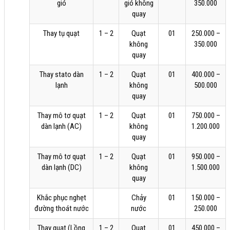
gió
gió không
350.000
quay
Thay tụ quạt
1 – 2
Quạt
01
250.000 –
không
350.000
quay
Thay stato dàn
1 – 2
Quạt
01
400.000 –
lạnh
không
500.000
quay
Thay mô tơ quạt
1 – 2
Quạt
01
750.000 –
dàn lạnh (AC)
không
1.200.000
quay
Thay mô tơ quạt
1 – 2
Quạt
01
950.000 –
dàn lạnh (DC)
không
1.500.000
quay
Khắc phục nghẹt
Chảy
01
150.000 –
đường thoát nước
nước
250.000
Thay quạt (Lồng
1 – 2
Quạt
01
450.000 –