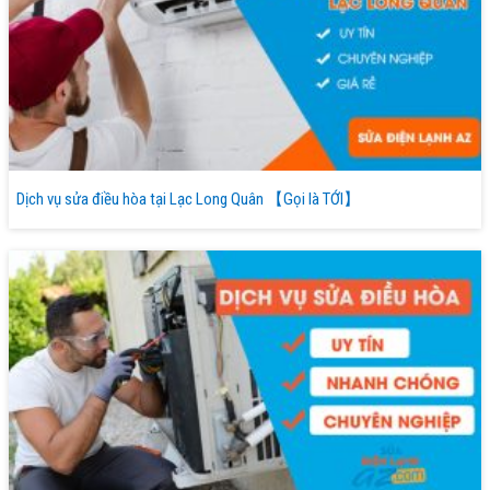
Dịch vụ sửa điều hòa tại Lạc Long Quân 【Gọi là TỚI】