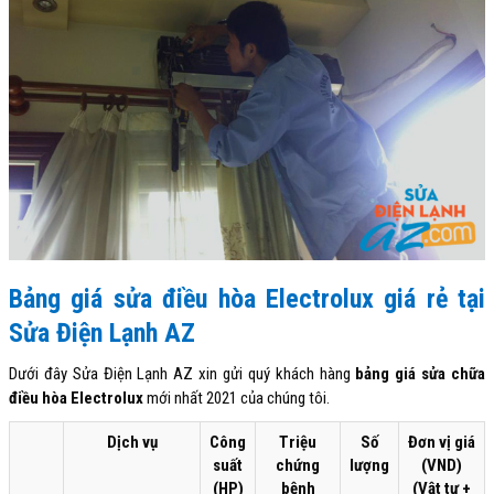
Bảng giá sửa điều hòa Electrolux giá rẻ tại
Sửa Điện Lạnh AZ
Dưới đây Sửa Điện Lạnh AZ xin gửi quý khách hàng
bảng giá sửa chữa
điều hòa Electrolux
mới nhất 2021 của chúng tôi.
Dịch vụ
Công
Triệu
Số
Đơn vị giá
suất
chứng
lượng
(VND)
(HP)
bệnh
(Vật tư +