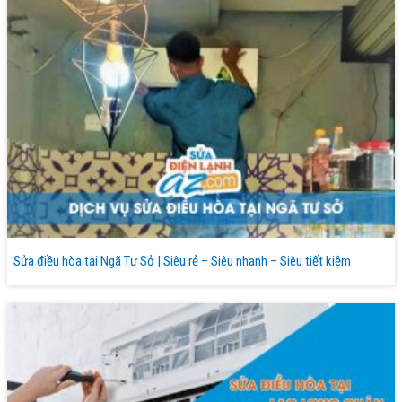
Sửa điều hòa tại Ngã Tư Sở | Siêu rẻ – Siêu nhanh – Siêu tiết kiệm