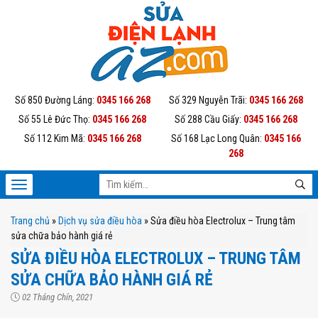
Số 850 Đường Láng:
0345 166 268
Số 329 Nguyễn Trãi:
0345 166 268
Số 55 Lê Đức Thọ:
0345 166 268
Số 288 Cầu Giấy:
0345 166 268
Số 112 Kim Mã:
0345 166 268
Số 168 Lạc Long Quân:
0345 166
268
Trang chủ
»
Dịch vụ sửa điều hòa
»
Sửa điều hòa Electrolux – Trung tâm
sửa chữa bảo hành giá rẻ
SỬA ĐIỀU HÒA ELECTROLUX – TRUNG TÂM
SỬA CHỮA BẢO HÀNH GIÁ RẺ
02 Tháng Chín, 2021