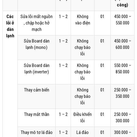
công)
Các
Sửa lỗi mất nguồn
1 – 2
Không
01
450.000 –
lỗi ở
, chập hoặc hở
vào điện
550.000
dàn
mạch
lạnh
Sửa Board dàn
1 – 2
Không
01
450.000 –
lạnh (mono)
chạy báo
600.000
lỗi
Sửa Board dàn
1 – 2
Không
01
550.000 –
lạnh (inverter)
chạy báo
850.000
lỗi
Thay cảm biến
Không
01
250.000 –
chạy báo
350.000
lỗi
Thay mắt thần
1 – 2
Điều khiển
01
250.000 –
lỗi
300.000
Thay mô tơ lá đảo
1 – 2
Lá đảo
01
300.000 –