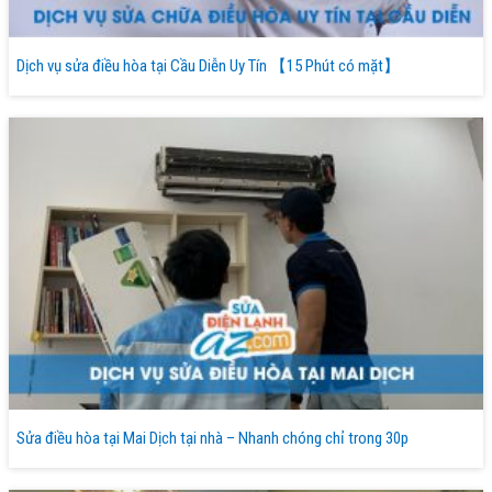
Dịch vụ sửa điều hòa tại Cầu Diễn Uy Tín 【15 Phút có mặt】
Sửa điều hòa tại Mai Dịch tại nhà – Nhanh chóng chỉ trong 30p