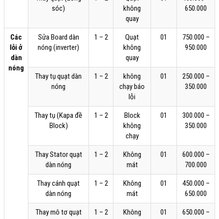
sóc)
không
650.000
quay
Các
Sửa Board dàn
1 – 2
Quạt
01
750.000 –
lỗi ở
nóng (inverter)
không
950.000
dàn
quay
nóng
Thay tụ quạt dàn
1 – 2
không
01
250.000 –
nóng
chạy báo
350.000
lỗi
Thay tụ (Kapa đề
1 – 2
Block
01
300.000 –
Block)
không
350.000
chạy
Thay Stator quạt
1 – 2
Không
01
600.000 –
dàn nóng
mát
700.000
Thay cánh quạt
1 – 2
Không
01
450.000 –
dàn nóng
mát
650.000
Thay mô tơ quạt
1 – 2
Không
01
650.000 –