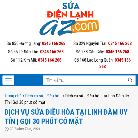
Số 850 Đường Láng:
0345 166 268
Số 329 Nguyễn Trãi:
0345 166 268
Số 55 Lê Đức Thọ:
0345 166 268
Số 288 Cầu Giấy:
0345 166 268
Số 112 Kim Mã:
0345 166 268
Số 168 Lạc Long Quân:
0345 166
268
Trang chủ
»
Dịch vụ sửa điều hòa
»
Dịch vụ sửa điều hòa tại Linh Đàm Uy
Tín | Gọi 30 phút có mặt
DỊCH VỤ SỬA ĐIỀU HÒA TẠI LINH ĐÀM UY
TÍN | GỌI 30 PHÚT CÓ MẶT
23 Tháng Tám, 2021