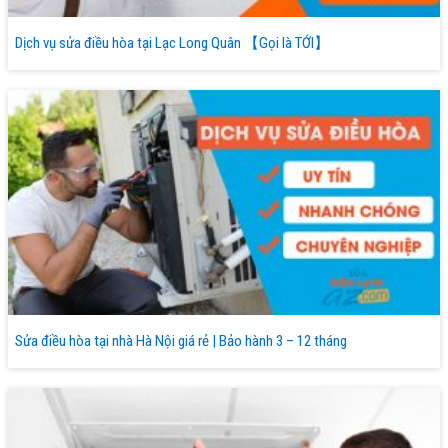
Dịch vụ sửa điều hòa tại Lạc Long Quân 【Gọi là TỚI】
Sửa điều hòa tại nhà Hà Nội giá rẻ | Bảo hành 3 – 12 tháng