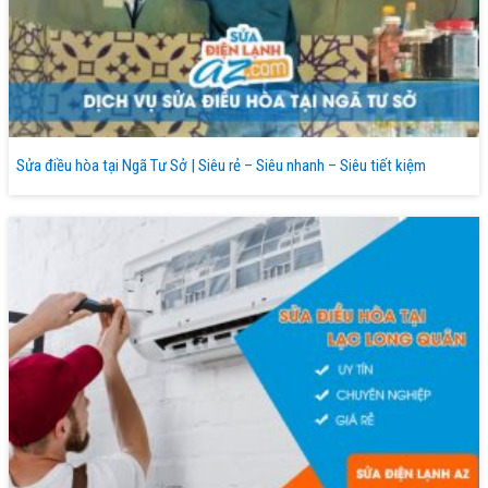
Sửa điều hòa tại Ngã Tư Sở | Siêu rẻ – Siêu nhanh – Siêu tiết kiệm