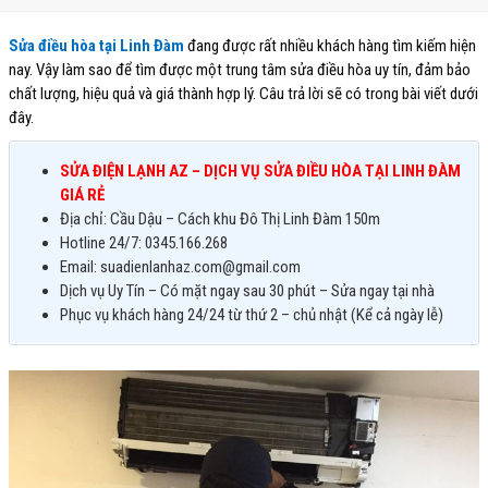
Sửa điều hòa tại Linh Đàm
đang được rất nhiều khách hàng tìm kiếm hiện
nay. Vậy làm sao để tìm được một trung tâm sửa điều hòa uy tín, đảm bảo
chất lượng, hiệu quả và giá thành hợp lý. Câu trả lời sẽ có trong bài viết dưới
đây.
SỬA ĐIỆN LẠNH AZ – DỊCH VỤ SỬA ĐIỀU HÒA TẠI LINH ĐÀM
GIÁ RẺ
Địa chỉ: Cầu Dậu – Cách khu Đô Thị Linh Đàm 150m
Hotline 24/7: 0345.166.268
Email: suadienlanhaz.com@gmail.com
Dịch vụ Uy Tín – Có mặt ngay sau 30 phút – Sửa ngay tại nhà
Phục vụ khách hàng 24/24 từ thứ 2 – chủ nhật (Kể cả ngày lễ)