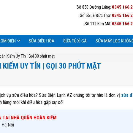
Số 850 Đường Láng:
0345 166 
Số 55 Lê Đức Thọ:
0345 166 
Số 112 Kim Mã:
0345 166 
CƠM ĐIỆN
SỬA ĐIỀU HÒA
SỬA TỦ XÌ GÀ
SỬA MÁY LỌC KHÔNG
oàn Kiếm Uy Tín | Gọi 30 phút mặt
 KIẾM UY TÍN | GỌI 30 PHÚT MẶT
ch vụ sửa điều hòa? Sửa Điện Lạnh AZ chúng tôi tự hào là đơn vị
sửa đ
h hàng mỗi khi điều hòa gặp sự cố.
ÒA TẠI NHÀ QUẬN HOÀN KIẾM
, Hà Nội