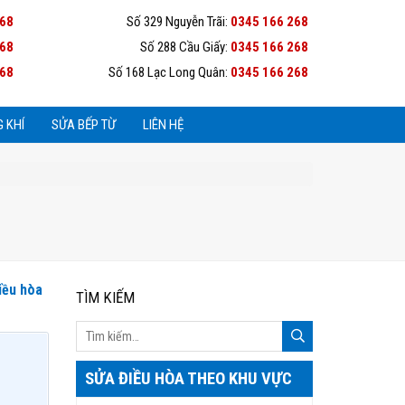
268
Số 329 Nguyễn Trãi:
0345 166 268
268
Số 288 Cầu Giấy:
0345 166 268
268
Số 168 Lạc Long Quân:
0345 166 268
 KHÍ
SỬA BẾP TỪ
LIÊN HỆ
iều hòa
TÌM KIẾM
SỬA ĐIỀU HÒA THEO KHU VỰC