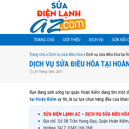
TRANG CHỦ
GIỚI THIỆU
DỊCH VỤ
SỬA NỒI 
Trang chủ
»
Dịch vụ sửa điều hòa
»
Dịch vụ sửa điều hòa tại H
DỊCH VỤ SỬA ĐIỀU HÒA TẠI HOÀN
24 Tháng Tám, 2021
Bạn đang sinh sống tại quận Hoàn Kiếm đang tìm một dị
tại Hoàn Kiếm
uy tín, là sự lựa chọn hàng đầu của khác
SỬA ĐIỆN LẠNH AZ – DỊCH VỤ SỬA ĐIỀU H
Địa chỉ: Số 58 Trần Hưng Đạo, Quận Hoàn Kiếm
Hotline 24/7: 0345.166.268