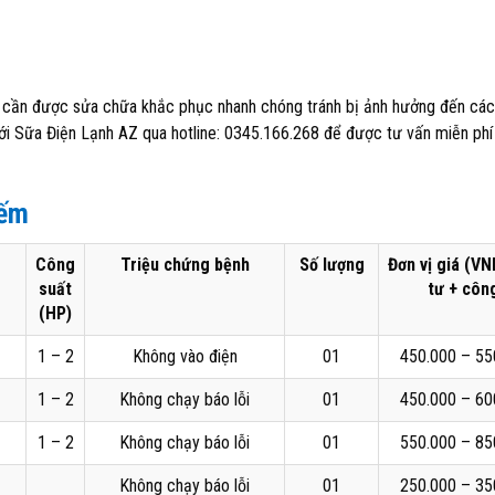
và cần được sửa chữa khắc phục nhanh chóng tránh bị ảnh hưởng đến các 
với Sữa Điện Lạnh AZ qua hotline: 0345.166.268 để được tư vấn miễn phí
iếm
Công
Triệu chứng bệnh
Số lượng
Đơn vị giá (VN
suất
tư + côn
(HP)
1 – 2
Không vào điện
01
450.000 – 55
1 – 2
Không chạy báo lỗi
01
450.000 – 60
1 – 2
Không chạy báo lỗi
01
550.000 – 85
Không chạy báo lỗi
01
250.000 – 35