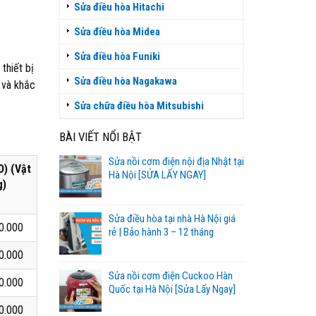
Sửa điều hòa Hitachi
Sửa điều hòa Midea
Sửa điều hòa Funiki
thiết bị
Sửa điều hòa Nagakawa
 và khắc
Sửa chữa điều hòa Mitsubishi
BÀI VIẾT NỔI BẬT
Sửa nồi cơm điện nội địa Nhật tại
D) (Vật
Hà Nội [SỬA LẤY NGAY]
g)
Sửa điều hòa tại nhà Hà Nội giá
0.000
rẻ | Bảo hành 3 – 12 tháng
0.000
Sửa nồi cơm điện Cuckoo Hàn
0.000
Quốc tại Hà Nội [Sửa Lấy Ngay]
0.000