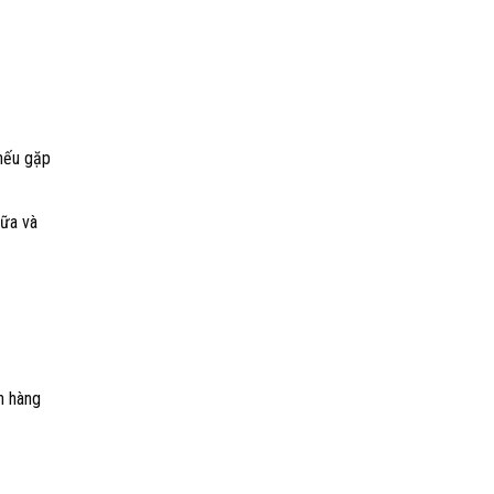
 nếu gặp
hữa và
h hàng