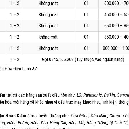
1 – 2
Không mát
01
600.000 – 70
1 – 2
Không mát
01
450.000 – 65
1 – 2
Không mát
01
650.000 – 85
1 – 2
không mát
01
350.000 – 40
1 – 2
Không mát
01
800.000 – 1.0
1 – 2
Gọi 0345.166.268 (Tùy thuộc vào nguồn hàng)
của Sửa Điện Lạnh AZ:
iếm
tất cả các hãng sản xuất điều hòa như:
LG, Panasonic, Daikin, Sams
ều hòa mỗi hãng sẽ khác nhau vì cấu trúc máy khác nhau, linh kiện, thời g
uận Hoàn Kiếm
ở mọi tuyến đường như:
Cửa Đông, Cửa Nam, Chương D
ng, Hàng Buồm, Hàng Đào, Hàng Gai, Hàng Mã, Hàng Trống, Lý Thái Tổ