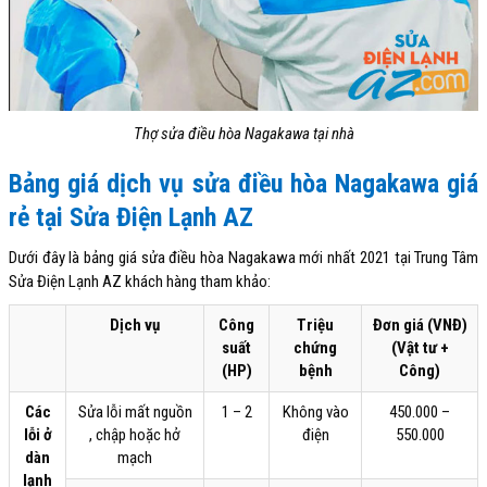
Thợ sửa điều hòa Nagakawa tại nhà
Bảng giá dịch vụ sửa điều hòa Nagakawa giá
rẻ tại Sửa Điện Lạnh AZ
Dưới đây là bảng giá sửa điều hòa Nagakawa mới nhất 2021 tại Trung Tâm
Sửa Điện Lạnh AZ khách hàng tham khảo:
Dịch vụ
Công
Triệu
Đơn giá (VNĐ)
suất
chứng
(Vật tư +
(HP)
bệnh
Công)
Các
Sửa lỗi mất nguồn
1 – 2
Không vào
450.000 –
lỗi ở
, chập hoặc hở
điện
550.000
dàn
mạch
lạnh