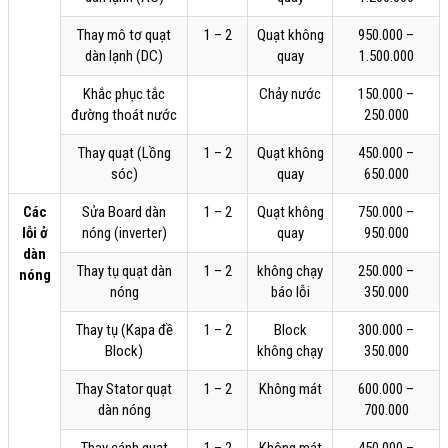
Thay mô tơ quạt
1 – 2
Quạt không
950.000 –
dàn lạnh (DC)
quay
1.500.000
Khắc phục tắc
Chảy nước
150.000 –
đường thoát nước
250.000
Thay quạt (Lồng
1 – 2
Quạt không
450.000 –
sóc)
quay
650.000
Các
Sửa Board dàn
1 – 2
Quạt không
750.000 –
lỗi ở
nóng (inverter)
quay
950.000
dàn
Thay tụ quạt dàn
1 – 2
không chạy
250.000 –
nóng
nóng
báo lỗi
350.000
Thay tụ (Kapa đề
1 – 2
Block
300.000 –
Block)
không chạy
350.000
Thay Stator quạt
1 – 2
Không mát
600.000 –
dàn nóng
700.000
Thay cánh quạt
1 – 2
Không mát
450.000 –