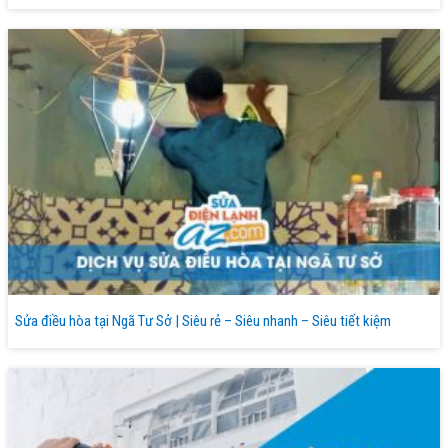
Sửa điều hòa tại Ngã Tư Sở | Siêu rẻ – Siêu nhanh – Siêu tiết kiệm