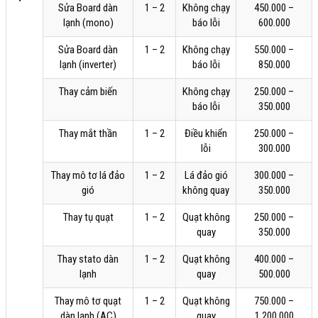
Sửa Board dàn
1 – 2
Không chạy
450.000 –
lạnh (mono)
báo lỗi
600.000
Sửa Board dàn
1 – 2
Không chạy
550.000 –
lạnh (inverter)
báo lỗi
850.000
Thay cảm biến
Không chạy
250.000 –
báo lỗi
350.000
Thay mắt thần
1 – 2
Điều khiển
250.000 –
lỗi
300.000
Thay mô tơ lá đảo
1 – 2
Lá đảo gió
300.000 –
gió
không quay
350.000
Thay tụ quạt
1 – 2
Quạt không
250.000 –
quay
350.000
Thay stato dàn
1 – 2
Quạt không
400.000 –
lạnh
quay
500.000
Thay mô tơ quạt
1 – 2
Quạt không
750.000 –
dàn lạnh (AC)
quay
1.200.000