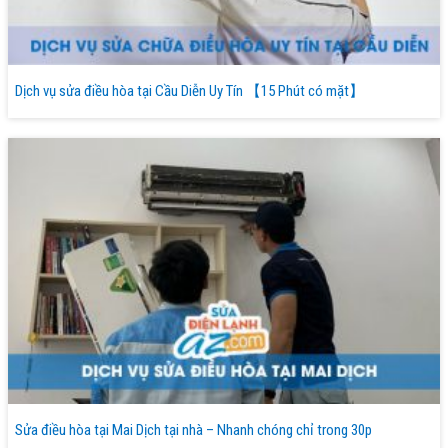
Dịch vụ sửa điều hòa tại Cầu Diễn Uy Tín 【15 Phút có mặt】
Sửa điều hòa tại Mai Dịch tại nhà – Nhanh chóng chỉ trong 30p