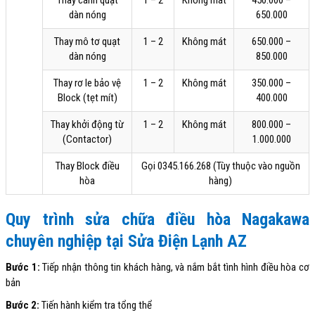
dàn nóng
650.000
Thay mô tơ quạt
1 – 2
Không mát
650.000 –
dàn nóng
850.000
Thay rơ le bảo vệ
1 – 2
Không mát
350.000 –
Block (tẹt mít)
400.000
Thay khởi động từ
1 – 2
Không mát
800.000 –
(Contactor)
1.000.000
Thay Block điều
Gọi 0345.166.268 (Tùy thuộc vào nguồn
hòa
hàng)
Quy trình sửa chữa điều hòa Nagakawa
chuyên nghiệp tại Sửa Điện Lạnh AZ
Bước 1:
Tiếp nhận thông tin khách hàng, và nắm bắt tình hình điều hòa cơ
bản
Bước 2:
Tiến hành kiểm tra tổng thể