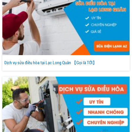
Dịch vụ sửa điều hòa tại Lạc Long Quân 【Gọi là TỚI】