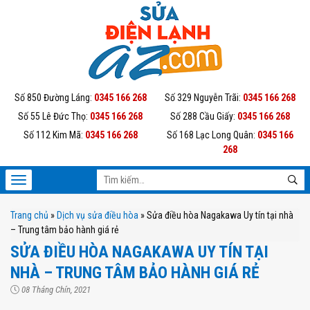
Số 850 Đường Láng:
0345 166 268
Số 329 Nguyễn Trãi:
0345 166 268
Số 55 Lê Đức Thọ:
0345 166 268
Số 288 Cầu Giấy:
0345 166 268
Số 112 Kim Mã:
0345 166 268
Số 168 Lạc Long Quân:
0345 166
268
Trang chủ
»
Dịch vụ sửa điều hòa
»
Sửa điều hòa Nagakawa Uy tín tại nhà
– Trung tâm bảo hành giá rẻ
SỬA ĐIỀU HÒA NAGAKAWA UY TÍN TẠI
NHÀ – TRUNG TÂM BẢO HÀNH GIÁ RẺ
08 Tháng Chín, 2021