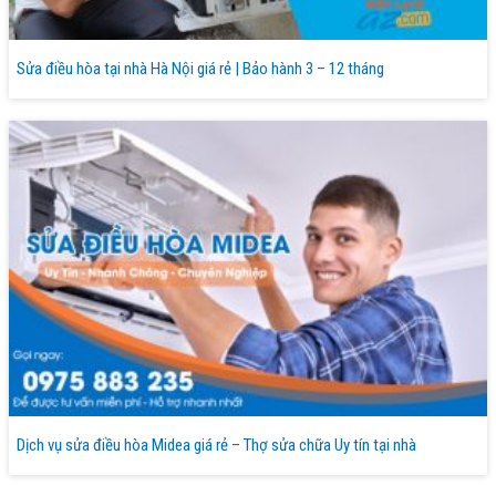
Sửa điều hòa tại nhà Hà Nội giá rẻ | Bảo hành 3 – 12 tháng
Dịch vụ sửa điều hòa Midea giá rẻ – Thợ sửa chữa Uy tín tại nhà